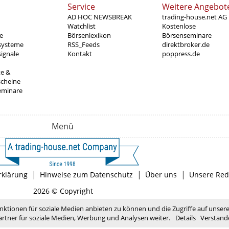
Service
Weitere Angebot
AD HOC NEWSBREAK
trading-house.net AG
Watchlist
Kostenlose
e
Börsenlexikon
Börsenseminare
systeme
RSS_Feeds
direktbroker.de
ignale
Kontakt
poppress.de
te &
scheine
eminare
Menü
|
|
|
rklärung
Hinweise zum Datenschutz
Über uns
Unsere Red
2026 © Copyright
nktionen für soziale Medien anbieten zu können und die Zugriffe auf unser
rtner für soziale Medien, Werbung und Analysen weiter.
Details
Verstand