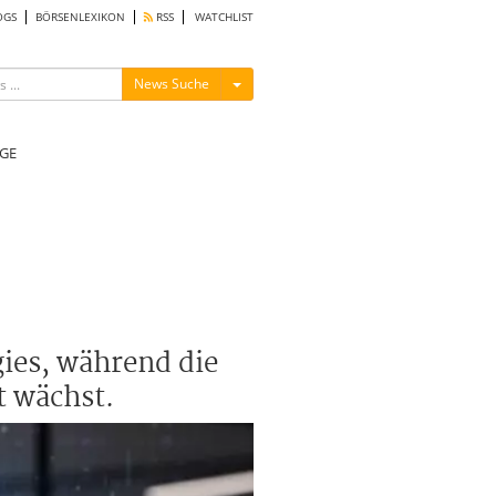
OGS
BÖRSENLEXIKON
RSS
WATCHLIST
Menü ein-/ausblenden
News Suche
GE
ies, während die
t wächst.