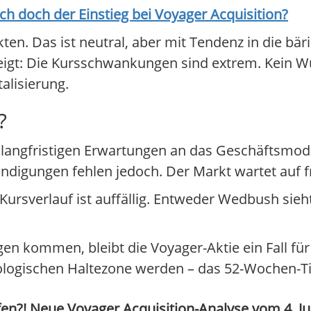
ich doch der Einstieg bei
Voyager Acquisition
?
nkten. Das ist neutral, aber mit Tendenz in die bär
t zeigt: Die Kursschwankungen sind extrem. Kein 
alisierung.
?
f langfristigen Erwartungen an das Geschäftsmode
gungen fehlen jedoch. Der Markt wartet auf fr
rsverlauf ist auffällig. Entweder Wedbush sieh
n kommen, bleibt die Voyager-Aktie ein Fall für
logischen Haltezone werden – das 52-Wochen-Tief 
en?! Neue Voyager Acquisition-Analyse vom 4. Juni