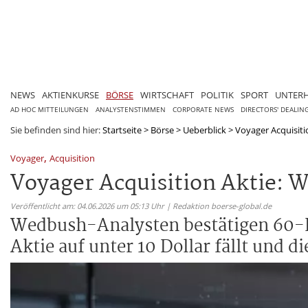
NEWS
AKTIENKURSE
BÖRSE
WIRTSCHAFT
POLITIK
SPORT
UNTER
AD HOC MITTEILUNGEN
ANALYSTENSTIMMEN
CORPORATE NEWS
DIRECTORS' DEALIN
Sie befinden sind hier:
Startseite
>
Börse
>
Ueberblick
>
Voyager Acquisitio
,
Voyager
Acquisition
Voyager Acquisition Aktie: 
Veröffentlicht am: 04.06.2026 um 05:13 Uhr | Redaktion boerse-global.de
Wedbush-Analysten bestätigen 60-Do
Aktie auf unter 10 Dollar fällt und 