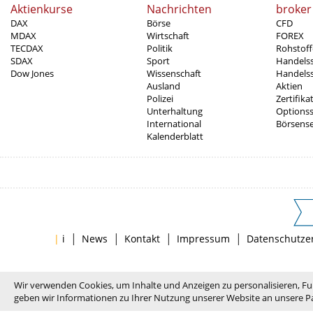
Aktienkurse
Nachrichten
broker
DAX
Börse
CFD
MDAX
Wirtschaft
FOREX
TECDAX
Politik
Rohstoff
SDAX
Sport
Handels
Dow Jones
Wissenschaft
Handelss
Ausland
Aktien
Polizei
Zertifika
Unterhaltung
Options
International
Börsens
Kalenderblatt
|
|
|
|
|
i
News
Kontakt
Impressum
Datenschutze
Wir verwenden Cookies, um Inhalte und Anzeigen zu personalisieren, Fu
geben wir Informationen zu Ihrer Nutzung unserer Website an unsere Pa