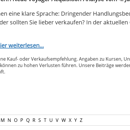
hen eine klare Sprache: Dringender Handlungsbed
der sollten Sie lieber verkaufen? In der aktuelle
ier weiterlesen...
 keine Kauf- oder Verkaufsempfehlung. Angaben zu Kursen,
können zu hohen Verlusten führen. Unsere Beiträge werden
ft.
M
N
O
P
Q
R
S
T
U
V
W
X
Y
Z