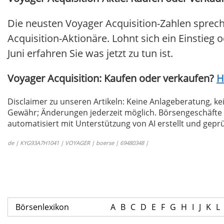
Die neusten Voyager Acquisition-Zahlen sprec
Acquisition-Aktionäre. Lohnt sich ein Einstieg o
Juni erfahren Sie was jetzt zu tun ist.
Voyager Acquisition: Kaufen oder verkaufen?
H
Disclaimer zu unseren Artikeln: Keine Anlageberatung,
Gewähr; Änderungen jederzeit möglich. Börsengeschäfte 
automatisiert mit Unterstützung von AI erstellt und geprü
de | KYG93A7H1041 | VOYAGER | boerse | 69480348 |
Börsenlexikon
A
B
C
D
E
F
G
H
I
J
K
L