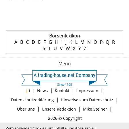
Börsenlexikon
A
B
C
D
E
F
G
H
I
J
K
L
M
N
O
P
Q
R
S
T
U
V
W
X
Y
Z
Menü
|
|
|
|
|
i
News
Kontakt
Impressum
|
|
Datenschutzerklärung
Hinweise zum Datenschutz
|
|
|
Über uns
Unsere Redaktion
Mike Steiner
2026 © Copyright
Wir verwenden Cookies, um Inhalte und Anzeigen zu