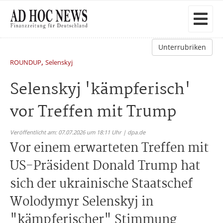
Unterrubriken
,
ROUNDUP
Selenskyj
Selenskyj 'kämpferisch'
vor Treffen mit Trump
Veröffentlicht am: 07.07.2026 um 18:11 Uhr | dpa.de
Vor einem erwarteten Treffen mit
US-Präsident Donald Trump hat
sich der ukrainische Staatschef
Wolodymyr Selenskyj in
"kämpferischer" Stimmung