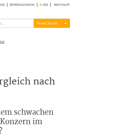
OGS
BÖRSENLEXIKON
RSS
WATCHLIST
Menü ein-/ausblenden
News Suche
GE
gleich nach
inem schwachen
-Konzern im
?