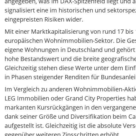
angegeben, was im DAX-Spitzenfeld liegt und 
signalisiert eine im historischen und sektors
eingepreisten Risiken wider.
Mit einer Marktkapitalisierung von rund 17 bis
europäischen Wohnimmobilien-Sektor. Die Gese
eigene Wohnungen in Deutschland und gehört d
hohe Bestandswert und die breite geografische 
Gleichzeitig stehen diese Werte unter dem Ein
in Phasen steigender Renditen für Bundesanle
Im Vergleich zu anderen Wohnimmobilien-Aktien
LEG Immobilien oder Grand City Properties habe
markanten Kursrückgängen in den vergangenen J
dank seiner Größe und Diversifikation beim Cas
aufgestellt ist. Gleichzeitig ist die absolute V
gegenüber weiteren Zinsschritten erhöht.