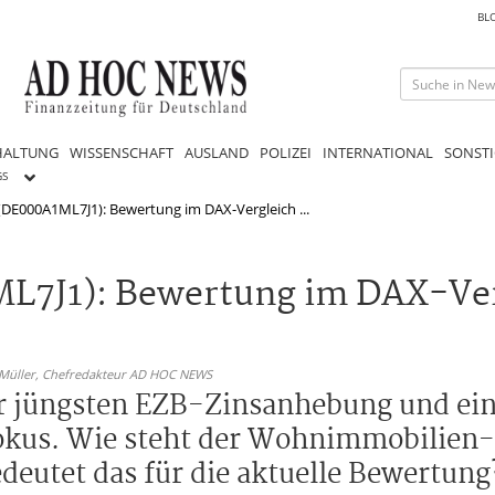
BL
HALTUNG
WISSENSCHAFT
AUSLAND
POLIZEI
INTERNATIONAL
SONSTI
GS
(DE000A1ML7J1): Bewertung im DAX-Vergleich ...
L7J1): Bewertung im DAX-Ver
 Müller,
Chefredakteur AD HOC NEWS
der jüngsten EZB-Zinsanhebung und e
okus. Wie steht der Wohnimmobilien
eutet das für die aktuelle Bewertung