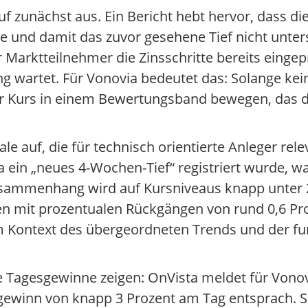
f zunächst aus. Ein Bericht hebt hervor, dass die
te und damit das zuvor gesehene Tief nicht unter
r Marktteilnehmer die Zinsschritte bereits eingep
ung wartet. Für Vonovia bedeutet das: Solange k
der Kurs in einem Bewertungsband bewegen, das 
ale auf, die für technisch orientierte Anleger rele
a ein „neues 4-Wochen-Tief“ registriert wurde, w
 Zusammenhang wird auf Kursniveaus knapp unter 
den mit prozentualen Rückgängen von rund 0,6 Pr
s im Kontext des übergeordneten Trends und der 
hte Tagesgewinne zeigen: OnVista meldet für Vonov
ugewinn von knapp 3 Prozent am Tag entsprach.