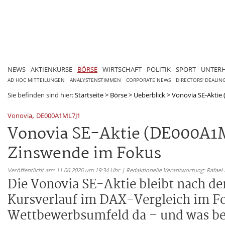
NEWS
AKTIENKURSE
BÖRSE
WIRTSCHAFT
POLITIK
SPORT
UNTER
AD HOC MITTEILUNGEN
ANALYSTENSTIMMEN
CORPORATE NEWS
DIRECTORS' DEALIN
Sie befinden sind hier:
Startseite
>
Börse
>
Ueberblick
>
Vonovia SE-Aktie 
,
Vonovia
DE000A1ML7J1
Vonovia SE-Aktie (DE000A1M
Zinswende im Fokus
Veröffentlicht am: 11.06.2026 um 19:34 Uhr | Redaktionelle Verantwortung: Rafael
Die Vonovia SE-Aktie bleibt nach 
Kursverlauf im DAX-Vergleich im F
Wettbewerbsumfeld da – und was bed