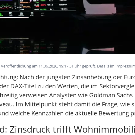
eröffentlichung am 11.06.2026, 19:17:31 Uhr geprüft. Details im
Impressu
achtung: Nach der jüngsten Zinsanhebung der Eu
der DAX-Titel zu den Werten, die im Sektorvergl
chzeitig verweisen Analysten wie Goldman Sachs a
eau. Im Mittelpunkt steht damit die Frage, wie s
und welche Kennzahlen die aktuelle Bewertung p
: Zinsdruck trifft Wohnimmobil