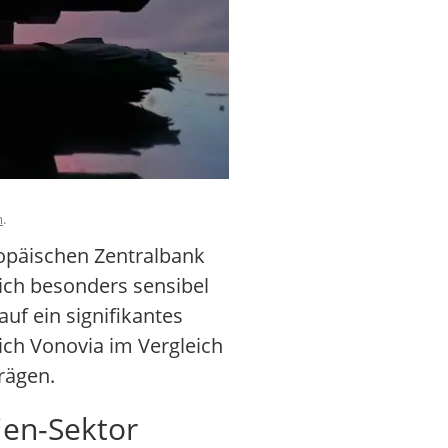
m
.
ropäischen Zentralbank
eich besonders sensibel
uf ein signifikantes
ich Vonovia im Vergleich
rägen.
ien-Sektor