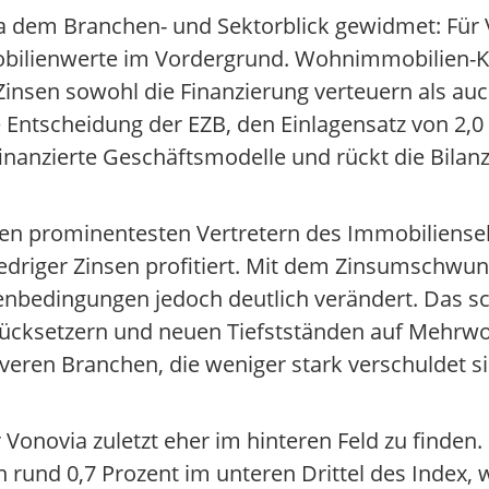
dem Branchen- und Sektorblick gewidmet: Für V
bilienwerte im Vordergrund. Wohnimmobilien-K
re Zinsen sowohl die Finanzierung verteuern als au
e Entscheidung der EZB, den Einlagensatz von 2,0
nanzierte Geschäftsmodelle und rückt die Bilanz
den prominentesten Vertretern des Immobiliensek
edriger Zinsen profitiert. Mit dem Zinsumschwu
enbedingungen jedoch deutlich verändert. Das sc
Rücksetzern und neuen Tiefstständen auf Mehrw
iveren Branchen, die weniger stark verschuldet 
onovia zuletzt eher im hinteren Feld zu finden. 
 rund 0,7 Prozent im unteren Drittel des Index,