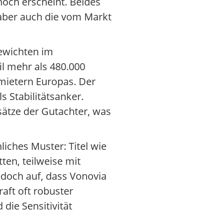
och erscheint. Beides
 aber auch die vom Markt
gewichten im
l mehr als 480.000
mietern Europas. Der
 Stabilitätsanker.
sätze der Gutachter, was
iches Muster: Titel wie
ten, teilweise mit
edoch auf, dass Vonovia
aft oft robuster
 die Sensitivität