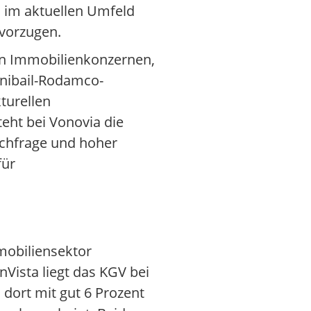
n im aktuellen Umfeld
evorzugen.
en Immobilienkonzernen,
Unibail-Rodamco-
turellen
eht bei Vonovia die
achfrage und hoher
für
mobiliensektor
Vista liegt das KGV bei
dort mit gut 6 Prozent