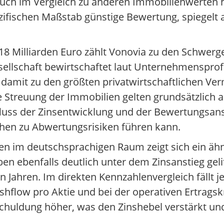
auch im Vergleich zu anderen Immobilienwerten h
pezifischen Maßstab günstige Bewertung, spiegelt
 18 Milliarden Euro zählt Vonovia zu den Schwer
llschaft bewirtschaftet laut Unternehmensprofi
amit zu den größten privatwirtschaftlichen Ver
Streuung der Immobilien gelten grundsätzlich als
fluss der Zinsentwicklung und der Bewertungsan
ihen zu Abwertungsrisiken führen kann.
 im deutschsprachigen Raum zeigt sich ein ähnl
n ebenfalls deutlich unter dem Zinsanstieg gelit
ahren. Im direkten Kennzahlenvergleich fällt j
hflow pro Aktie und bei der operativen Ertragskr
erschuldung höher, was den Zinshebel verstärkt und