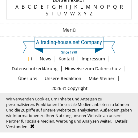
Börsenlexikon
A
B
C
D
E
F
G
H
I
J
K
L
M
N
O
P
Q
R
S
T
U
V
W
X
Y
Z
Menü
|
|
|
|
|
i
News
Kontakt
Impressum
|
|
Datenschutzerklärung
Hinweise zum Datenschutz
|
|
|
Über uns
Unsere Redaktion
Mike Steiner
2026 © Copyright
Wir verwenden Cookies, um Inhalte und Anzeigen zu
personalisieren, Funktionen für soziale Medien anbieten zu können
und die Zugriffe auf unsere Website zu analysieren. Außerdem geben
wir Informationen zu Ihrer Nutzung unserer Website an unsere
Partner für soziale Medien, Werbung und Analysen weiter.
Details
Verstanden