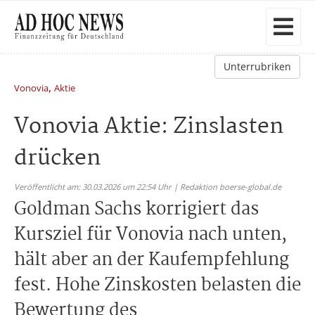
Unterrubriken
,
Vonovia
Aktie
Vonovia Aktie: Zinslasten
drücken
Veröffentlicht am: 30.03.2026 um 22:54 Uhr | Redaktion boerse-global.de
Goldman Sachs korrigiert das
Kursziel für Vonovia nach unten,
hält aber an der Kaufempfehlung
fest. Hohe Zinskosten belasten die
Bewertung des