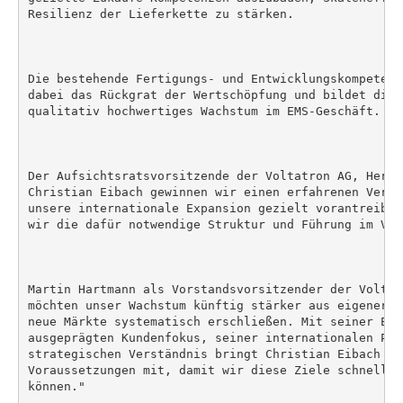
Resilienz der Lieferkette zu stärken.

Die bestehende Fertigungs- und Entwicklungskompetenz
dabei das Rückgrat der Wertschöpfung und bildet die 
qualitativ hochwertiges Wachstum im EMS-Geschäft.

Der Aufsichtsratsvorsitzende der Voltatron AG, Herbe
Christian Eibach gewinnen wir einen erfahrenen Vertr
unsere internationale Expansion gezielt vorantreiben
wir die dafür notwendige Struktur und Führung im Vert
Martin Hartmann als Vorstandsvorsitzender der Voltat
möchten unser Wachstum künftig stärker aus eigener K
neue Märkte systematisch erschließen. Mit seiner Erf
ausgeprägten Kundenfokus, seiner internationalen Per
strategischen Verständnis bringt Christian Eibach die
Voraussetzungen mit, damit wir diese Ziele schnell u
können."
