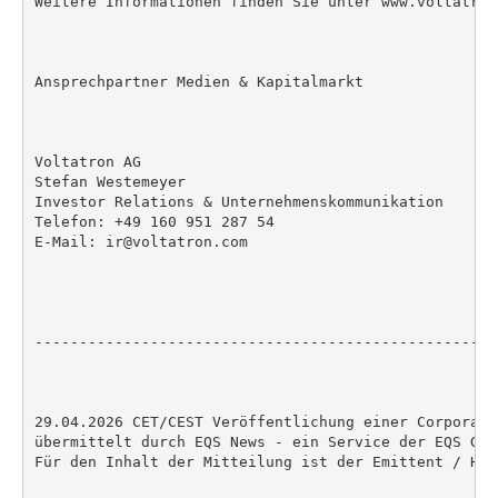
Weitere Informationen finden Sie unter www.voltatron.
Ansprechpartner Medien & Kapitalmarkt

Voltatron AG

Stefan Westemeyer

Investor Relations & Unternehmenskommunikation

Telefon: +49 160 951 287 54

E-Mail: ir@voltatron.com

----------------------------------------------------
29.04.2026 CET/CEST Veröffentlichung einer Corporate
übermittelt durch EQS News - ein Service der EQS Grou
Für den Inhalt der Mitteilung ist der Emittent / Her