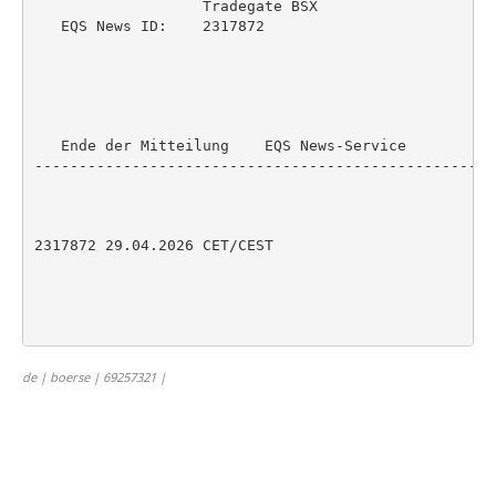
                   Tradegate BSX

   EQS News ID:    2317872

   Ende der Mitteilung    EQS News-Service

----------------------------------------------------
2317872 29.04.2026 CET/CEST

de | boerse | 69257321 |