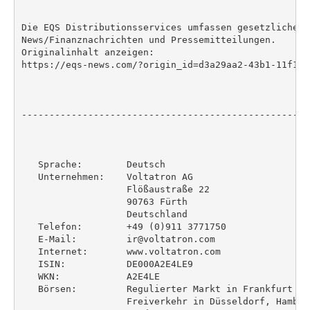
Die EQS Distributionsservices umfassen gesetzliche M
News/Finanznachrichten und Pressemitteilungen.

Originalinhalt anzeigen:

https://eqs-news.com/?origin_id=d3a29aa2-43b1-11f1-8
----------------------------------------------------
   Sprache:        Deutsch

   Unternehmen:    Voltatron AG

                   Flößaustraße 22

                   90763 Fürth

                   Deutschland

   Telefon:        +49 (0)911 3771750

   E-Mail:         ir@voltatron.com

   Internet:       www.voltatron.com

   ISIN:           DE000A2E4LE9

   WKN:            A2E4LE

   Börsen:         Regulierter Markt in Frankfurt (P
                   Freiverkehr in Düsseldorf, Hambur