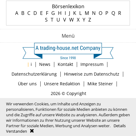
Börsenlexikon
A
B
C
D
E
F
G
H
I
J
K
L
M
N
O
P
Q
R
S
T
U
V
W
X
Y
Z
Menü
|
|
|
|
|
i
News
Kontakt
Impressum
|
|
Datenschutzerklärung
Hinweise zum Datenschutz
|
|
|
Über uns
Unsere Redaktion
Mike Steiner
2026 © Copyright
Wir verwenden Cookies, um Inhalte und Anzeigen zu
personalisieren, Funktionen für soziale Medien anbieten zu können
und die Zugriffe auf unsere Website zu analysieren. Außerdem geben
wir Informationen zu Ihrer Nutzung unserer Website an unsere
Partner für soziale Medien, Werbung und Analysen weiter.
Details
Verstanden