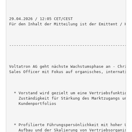
29.04.2026 / 12:05 CET/CEST

Für den Inhalt der Mitteilung ist der Emittent / Her
----------------------------------------------------
Voltatron AG geht nächste Wachstumsphase an - Christ
Sales Officer mit Fokus auf organisches, internation
  * Vorstand wird gezielt um eine Vertriebsfunktion 
    Zuständigkeit für Stärkung des Marktzugangs und 
    Kundenportfolios

  * Profilierte Führungspersönlichkeit mit hoher Ums
    Aufbau und der Skalierung von Vertriebsorganisati