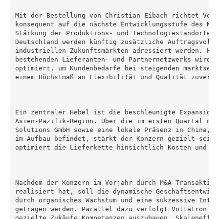
Mit der Bestellung von Christian Eibach richtet Volt
konsequent auf die nächste Entwicklungsstufe des Kon
Stärkung der Produktions- und Technologiestandorte i
Deutschland werden künftig zusätzliche Auftragsvolum
industriellen Zukunftsmärkten adressiert werden. Mit
bestehenden Lieferanten- und Partnernetzwerks wird d
optimiert, um Kundenbedarfe bei steigenden marktseit
einem Höchstmaß an Flexibilität und Qualität zuverlä
Ein zentraler Hebel ist die beschleunigte Expansion i
Asien-Pazifik-Region. Über die im ersten Quartal neu
Solutions GmbH sowie eine lokale Präsenz in China, d
im Aufbau befindet, stärkt der Konzern gezielt seine
optimiert die Lieferkette hinsichtlich Kosten und Lie
Nachdem der Konzern im Vorjahr durch M&A-Transaktion
realisiert hat, soll die dynamische Geschäftsentwick
durch organisches Wachstum und eine sukzessive Inter
getragen werden. Parallel dazu verfolgt Voltatron we
gezielte Zukäufe Kompetenzen auszubauen, Skaleneffek