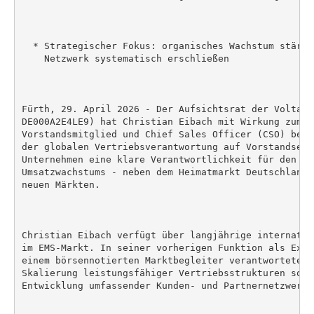
  * Strategischer Fokus: organisches Wachstum stärke
    Netzwerk systematisch erschließen

Fürth, 29. April 2026 - Der Aufsichtsrat der Voltatro
DE000A2E4LE9) hat Christian Eibach mit Wirkung zum 1
Vorstandsmitglied und Chief Sales Officer (CSO) best
der globalen Vertriebsverantwortung auf Vorstandsebe
Unternehmen eine klare Verantwortlichkeit für den Au
Umsatzwachstums - neben dem Heimatmarkt Deutschland 
neuen Märkten.

Christian Eibach verfügt über langjährige internatio
im EMS-Markt. In seiner vorherigen Funktion als Exec
einem börsennotierten Marktbegleiter verantwortete e
Skalierung leistungsfähiger Vertriebsstrukturen sowi
Entwicklung umfassender Kunden- und Partnernetzwerke.