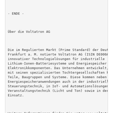
- ENDE -

Über die Voltatron AG

Die im Regulierten Markt (Prime Standard) der Deutsc
Frankfurt a. M. notierte Voltatron AG (ISIN DE000A2E
innovativer Technologielösungen für industrielle

Lithium-Ionen-Batteriesysteme und Energiespeicher so
Elektronikkomponenten. Das Unternehmen entwickelt, p
mit seinen spezialisierten Tochtergesellschaften kom
Teile, Baugruppen und Systeme. Diese kommen neben Bat
Energiespeicheranwendungen auch in der industriellen 
Steuerungstechnik, in IoT- und Automationslösungen, 
Veranstaltungstechnik (Licht und Ton) sowie in der M
Einsatz.
