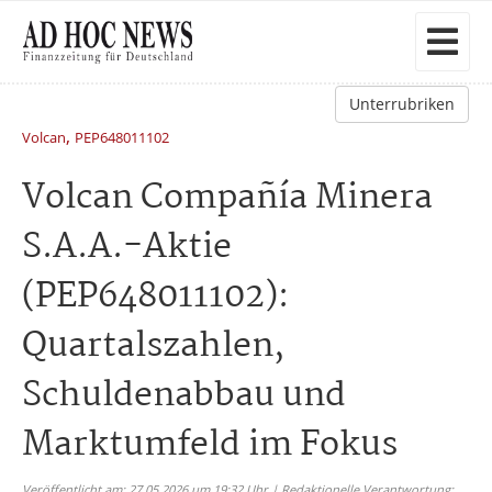
Unterrubriken
,
Volcan
PEP648011102
Volcan Compañía Minera
S.A.A.-Aktie
(PEP648011102):
Quartalszahlen,
Schuldenabbau und
Marktumfeld im Fokus
Veröffentlicht am: 27.05.2026 um 19:32 Uhr | Redaktionelle Verantwortung: