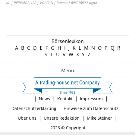
de | PEP648011102 | VOLCAN | boerse | 69427569 | bgmi
Börsenlexikon
A
B
C
D
E
F
G
H
I
J
K
L
M
N
O
P
Q
R
S
T
U
V
W
X
Y
Z
Menü
|
|
|
|
|
i
News
Kontakt
Impressum
|
|
Datenschutzerklärung
Hinweise zum Datenschutz
|
|
|
Über uns
Unsere Redaktion
Mike Steiner
2026 © Copyright