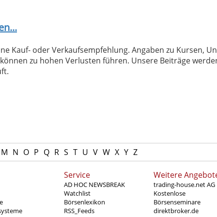
en...
 keine Kauf- oder Verkaufsempfehlung. Angaben zu Kursen,
können zu hohen Verlusten führen. Unsere Beiträge werden
ft.
M
N
O
P
Q
R
S
T
U
V
W
X
Y
Z
Service
Weitere Angebot
AD HOC NEWSBREAK
trading-house.net AG
Watchlist
Kostenlose
e
Börsenlexikon
Börsenseminare
systeme
RSS_Feeds
direktbroker.de