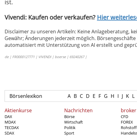
ist.
Vivendi: Kaufen oder verkaufen?
Hier weiterles
Disclaimer zu unseren Artikeln: Keine Anlageberatung,
Gewähr; Änderungen jederzeit möglich. Börsengeschäfte 
automatisiert mit Unterstützung von AI erstellt und geprü
de | FR0000127771 | VIVENDI | boerse | 69240267 |
Börsenlexikon
A
B
C
D
E
F
G
H
I
J
K
L
Aktienkurse
Nachrichten
broker
DAX
Börse
CFD
MDAX
Wirtschaft
FOREX
TECDAX
Politik
Rohstoff
SDAX
Sport
Handels