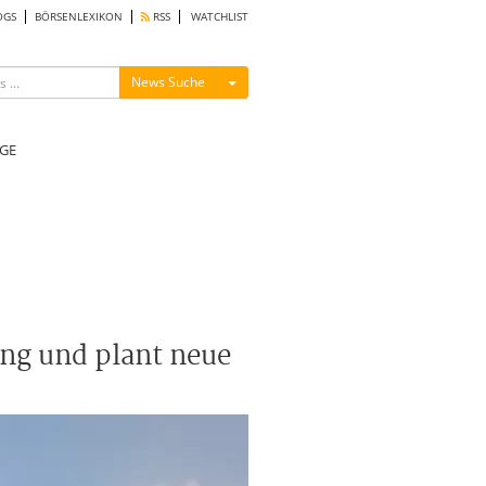
OGS
BÖRSENLEXIKON
RSS
WATCHLIST
Menü ein-/ausblenden
News Suche
GE
ung und plant neue