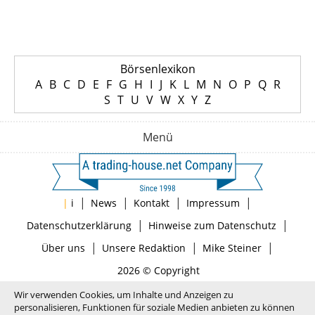
Börsenlexikon
A
B
C
D
E
F
G
H
I
J
K
L
M
N
O
P
Q
R
S
T
U
V
W
X
Y
Z
Menü
|
|
|
|
|
i
News
Kontakt
Impressum
|
|
Datenschutzerklärung
Hinweise zum Datenschutz
|
|
|
Über uns
Unsere Redaktion
Mike Steiner
2026 © Copyright
Wir verwenden Cookies, um Inhalte und Anzeigen zu
personalisieren, Funktionen für soziale Medien anbieten zu können