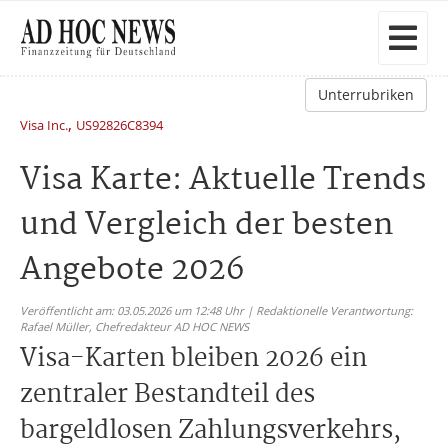
Unterrubriken
,
Visa Inc.
US92826C8394
Visa Karte: Aktuelle Trends
und Vergleich der besten
Angebote 2026
Veröffentlicht am: 03.05.2026 um 12:48 Uhr | Redaktionelle Verantwortung:
Rafael Müller,
Chefredakteur AD HOC NEWS
Visa-Karten bleiben 2026 ein
zentraler Bestandteil des
bargeldlosen Zahlungsverkehrs,