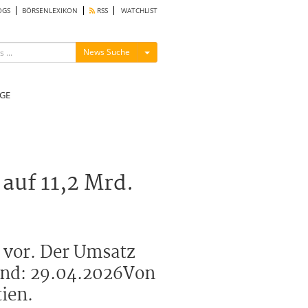
OGS
BÖRSENLEXIKON
RSS
WATCHLIST
Menü ein-/ausblenden
News Suche
GE
auf 11,2 Mrd.
n vor. Der Umsatz
tand: 29.04.2026Von
ien.