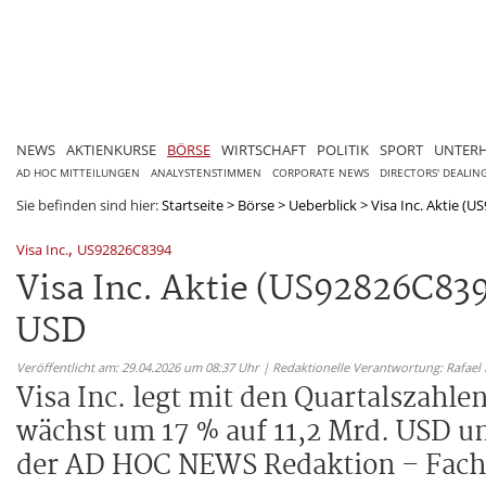
NEWS
AKTIENKURSE
BÖRSE
WIRTSCHAFT
POLITIK
SPORT
UNTER
AD HOC MITTEILUNGEN
ANALYSTENSTIMMEN
CORPORATE NEWS
DIRECTORS' DEALIN
Sie befinden sind hier:
Startseite
>
Börse
>
Ueberblick
>
Visa Inc. Aktie (U
,
Visa Inc.
US92826C8394
Visa Inc. Aktie (US92826C839
USD
Veröffentlicht am: 29.04.2026 um 08:37 Uhr | Redaktionelle Verantwortung: Rafael
Visa Inc. legt mit den Quartalszahle
wächst um 17 % auf 11,2 Mrd. USD u
der AD HOC NEWS Redaktion – Fachre