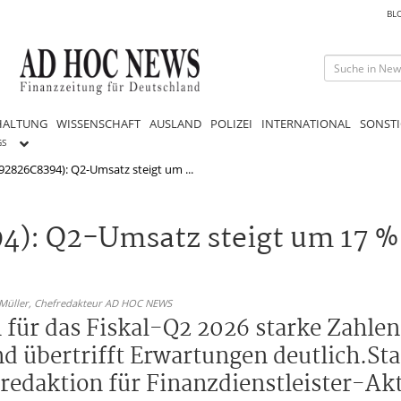
BL
HALTUNG
WISSENSCHAFT
AUSLAND
POLIZEI
INTERNATIONAL
SONSTI
GS
S92826C8394): Q2-Umsatz steigt um ...
4): Q2-Umsatz steigt um 17 % 
 Müller,
Chefredakteur AD HOC NEWS
n für das Fiskal-Q2 2026 starke Zahle
nd übertrifft Erwartungen deutlich.S
daktion für Finanzdienstleister-Akt