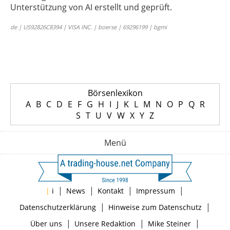
Unterstützung von AI erstellt und geprüft.
de | US92826C8394 | VISA INC. | boerse | 69296199 | bgmi
Börsenlexikon
A
B
C
D
E
F
G
H
I
J
K
L
M
N
O
P
Q
R
S
T
U
V
W
X
Y
Z
Menü
|
|
|
|
|
i
News
Kontakt
Impressum
|
|
Datenschutzerklärung
Hinweise zum Datenschutz
|
|
|
Über uns
Unsere Redaktion
Mike Steiner