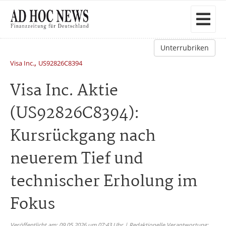
Unterrubriken
,
Visa Inc.
US92826C8394
Visa Inc. Aktie
(US92826C8394):
Kursrückgang nach
neuerem Tief und
technischer Erholung im
Fokus
Veröffentlicht am: 09.05.2026 um 07:43 Uhr | Redaktionelle Verantwortung: