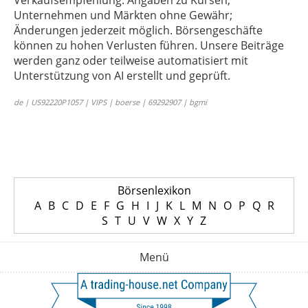
Verkaufsempfehlung. Angaben zu Kursen,
Unternehmen und Märkten ohne Gewähr;
Änderungen jederzeit möglich. Börsengeschäfte
können zu hohen Verlusten führen. Unsere Beiträge
werden ganz oder teilweise automatisiert mit
Unterstützung von AI erstellt und geprüft.
de | US92220P1057 | VIPS | boerse | 69292907 | bgmi
Börsenlexikon
A
B
C
D
E
F
G
H
I
J
K
L
M
N
O
P
Q
R
S
T
U
V
W
X
Y
Z
Menü