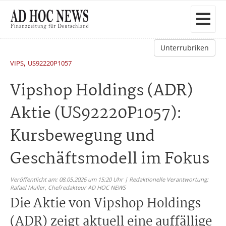
Unterrubriken
,
VIPS
US92220P1057
Vipshop Holdings (ADR)
Aktie (US92220P1057):
Kursbewegung und
Geschäftsmodell im Fokus
Veröffentlicht am: 08.05.2026 um 15:20 Uhr | Redaktionelle Verantwortung:
Rafael Müller,
Chefredakteur AD HOC NEWS
Die Aktie von Vipshop Holdings
(ADR) zeigt aktuell eine auffällige