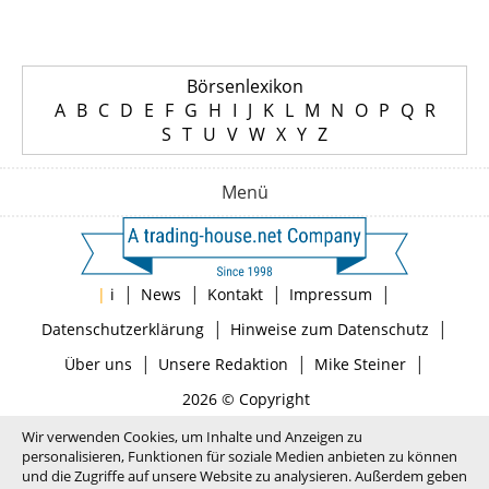
Börsenlexikon
A
B
C
D
E
F
G
H
I
J
K
L
M
N
O
P
Q
R
S
T
U
V
W
X
Y
Z
Menü
|
|
|
|
|
i
News
Kontakt
Impressum
|
|
Datenschutzerklärung
Hinweise zum Datenschutz
|
|
|
Über uns
Unsere Redaktion
Mike Steiner
2026 © Copyright
Wir verwenden Cookies, um Inhalte und Anzeigen zu
personalisieren, Funktionen für soziale Medien anbieten zu können
und die Zugriffe auf unsere Website zu analysieren. Außerdem geben