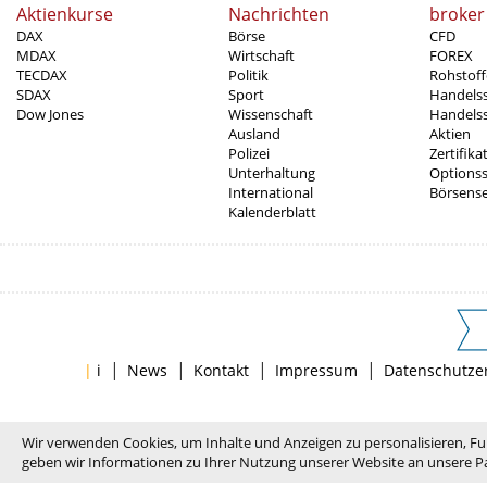
Aktienkurse
Nachrichten
broker
DAX
Börse
CFD
MDAX
Wirtschaft
FOREX
TECDAX
Politik
Rohstoff
SDAX
Sport
Handels
Dow Jones
Wissenschaft
Handelss
Ausland
Aktien
Polizei
Zertifika
Unterhaltung
Options
International
Börsens
Kalenderblatt
|
|
|
|
|
i
News
Kontakt
Impressum
Datenschutze
Wir verwenden Cookies, um Inhalte und Anzeigen zu personalisieren, Fu
geben wir Informationen zu Ihrer Nutzung unserer Website an unsere Pa