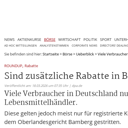
NEWS
AKTIENKURSE
BÖRSE
WIRTSCHAFT
POLITIK
SPORT
UNTER
AD HOC MITTEILUNGEN
ANALYSTENSTIMMEN
CORPORATE NEWS
DIRECTORS' DEALIN
Sie befinden sind hier:
Startseite
>
Börse
>
Ueberblick
>
Viele Verbraucher 
,
ROUNDUP
Rabatte
Sind zusätzliche Rabatte in
Veröffentlicht am: 18.03.2026 um 07:35 Uhr | dpa.de
Viele Verbraucher in Deutschland n
Lebensmittelhändler.
Diese gelten jedoch meist nur für registrierte
dem Oberlandesgericht Bamberg gestritten.