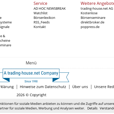
Service
Weitere Angebot
AD HOC NEWSBREAK
trading-house.net AG
Watchlist
Kostenlose
e
Börsenlexikon
Börsenseminare
systeme
RSS_Feeds
direktbroker.de
ignale
Kontakt
poppress.de
te &
scheine
eminare
Menü
|
|
|
rklärung
Hinweise zum Datenschutz
Über uns
Unsere Red
2026 © Copyright
nktionen für soziale Medien anbieten zu können und die Zugriffe auf unser
rtner für soziale Medien, Werbung und Analysen weiter.
Details
Verstand