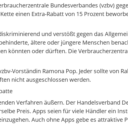
Verbraucherzentrale Bundesverbandes (vzbv) geg
ie Kette einen Extra-Rabatt von 15 Prozent beworb
diskriminierend und verstößt gegen das Allgeme
 behinderte, ältere oder jüngere Menschen benach
en könnten oder dürften. Die Verbraucherzentra
 vzbv-Vorständin Ramona Pop. Jeder sollte von Ra
ften nicht ausgeschlossen werden.
batte
ufenden Verfahren äußern. Der Handelsverband D
erselbe Preis. Apps seien für viele Händler ein I
inzugehen. Auch ohne Apps gebe es attraktive P