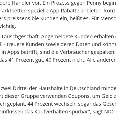
re Händler vor. Ein Prozess gegen Penny beginnt
ktketten spezielle App-Rabatte anbieten, konzen
rs preissensible Kunden ein, heißt es. Für Men
ichtig.
 Tauschgeschäft. Angemeldete Kunden erhalten e
ll - treuere Kunden sowie deren Daten und könn
in Apps betrifft, sind die Verbraucher gespalten.
s 41 Prozent gut, 40 Prozent nicht. Alle andere
wei Drittel der Haushalte in Deutschland minde
ent dieser Gruppe verwenden Coupons, um Geld z
ch geplant, 44 Prozent wechseln sogar das Gesc
eeinflussen das Kaufverhalten spürbar", sagt NI