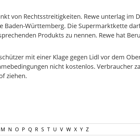
unkt von Rechtsstreitigkeiten. Rewe unterlag im
le Baden-Württemberg. Die Supermarktkette dar
sprechenden Produkts zu nennen. Rewe hat Beru
chützer mit einer Klage gegen Lidl vor dem Ober
hmebedingungen nicht kostenlos. Verbraucher za
of ziehen.
M
N
O
P
Q
R
S
T
U
V
W
X
Y
Z