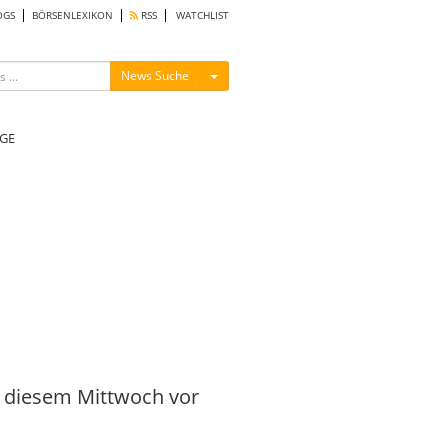
OGS
BÖRSENLEXIKON
RSS
WATCHLIST
Menü ein-/ausblenden
News Suche
GE
an diesem Mittwoch vor