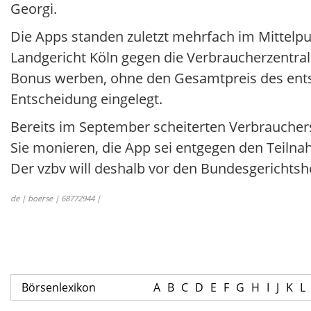
Georgi.
Die Apps standen zuletzt mehrfach im Mittelp
Landgericht Köln gegen die Verbraucherzentra
Bonus werben, ohne den Gesamtpreis des ent
Entscheidung eingelegt.
Bereits im September scheiterten Verbrauchers
Sie monieren, die App sei entgegen den Teilna
Der vzbv will deshalb vor den Bundesgerichtsh
de | boerse | 68772944 |
Börsenlexikon
A
B
C
D
E
F
G
H
I
J
K
L