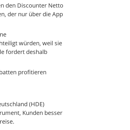
en den Discounter Netto
en, der nur über die App
ine
teiligt würden, weil sie
le fordert deshalb
batten profitieren
eutschland (HDE)
nstrument, Kunden besser
reise.