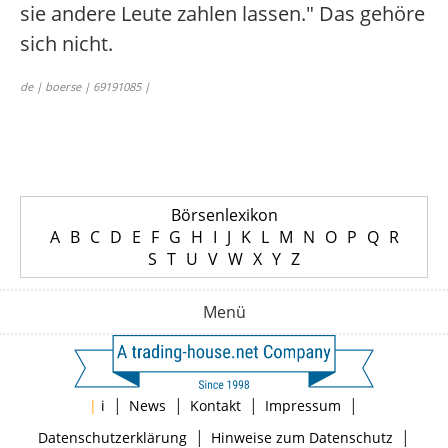
sie andere Leute zahlen lassen." Das gehöre
sich nicht.
de | boerse | 69191085 |
Börsenlexikon
A
B
C
D
E
F
G
H
I
J
K
L
M
N
O
P
Q
R
S
T
U
V
W
X
Y
Z
Menü
|
|
|
|
|
i
News
Kontakt
Impressum
|
|
Datenschutzerklärung
Hinweise zum Datenschutz