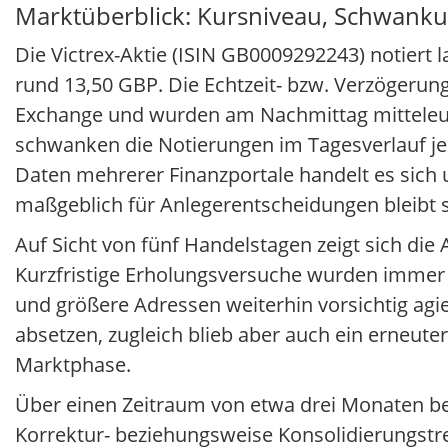
Marktüberblick: Kursniveau, Schwank
Die Victrex-Aktie (ISIN GB0009292243) notiert
rund 13,50 GBP. Die Echtzeit- bzw. Verzöger
Exchange und wurden am Nachmittag mitteleuro
schwanken die Notierungen im Tagesverlauf je
Daten mehrerer Finanzportale handelt es sich
maßgeblich für Anlegerentscheidungen bleibt st
Auf Sicht von fünf Handelstagen zeigt sich die 
Kurzfristige Erholungsversuche wurden immer w
und größere Adressen weiterhin vorsichtig agie
absetzen, zugleich blieb aber auch ein erneute
Marktphase.
Über einen Zeitraum von etwa drei Monaten betra
Korrektur- beziehungsweise Konsolidierungstr