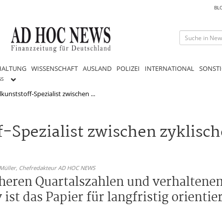
BL
HALTUNG
WISSENSCHAFT
AUSLAND
POLIZEI
INTERNATIONAL
SONSTI
GS
lkunststoff-Spezialist zwischen ...
off-Spezialist zwischen zykli
 Müller,
Chefredakteur AD HOC NEWS
cheren Quartalszahlen und verhalten
st das Papier für langfristig orientie