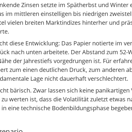
nkende Zinsen setzte im Spätherbst und Winter e
im mittleren einstelligen bis niedrigen zweistel
tel vielen breiten Marktindizes hinterher und prä
rte.
cht diese Entwicklung: Das Papier notierte im ve
 Stück nach unten arbeitete. Der Abstand zum 52
 Nähe der Jahrestiefs vorgedrungen ist. Für erfahr
isiert zum einen deutlichen Druck, zum anderen ab
undamentale Lage nicht dauerhaft verschlechtert.
cht bärisch. Zwar lassen sich keine panikartige
u werten ist, dass die Volatilität zuletzt etwas 
ie in eine technische Bodenbildungsphase begebe
zenario