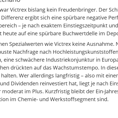
d, war Victrex bislang kein Freudenbringer. Der Sc
 Differenz ergibt sich eine spürbare negative Pe
ntbereich – je nach exaktem Einstiegszeitpunkt un
kt heute auf eine spürbare Buchwertdelle im Depo
chen Spezialwerten wie Victrex keine Ausnahme.
uste Nachfrage nach Hochleistungskunststoffen 
 eine schwächere Industriekonjunktur in Europ
nchen drückten auf das Wachstumstempo. In dies
halten. Wer allerdings langfristig – also mit ei
 und Dividenden reinvestiert hat, liegt je nach Ei
oderat im Plus. Kurzfristig bleibt der Ein-Jahre
tion im Chemie- und Werkstoffsegment sind.