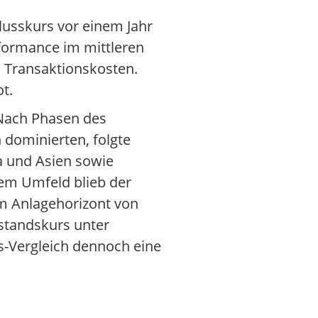
hlusskurs vor einem Jahr
rformance im mittleren
d Transaktionskosten.
t.
 Nach Phasen des
dominierten, folgte
a und Asien sowie
em Umfeld blieb der
nem Anlagehorizont von
nstandskurs unter
s-Vergleich dennoch eine