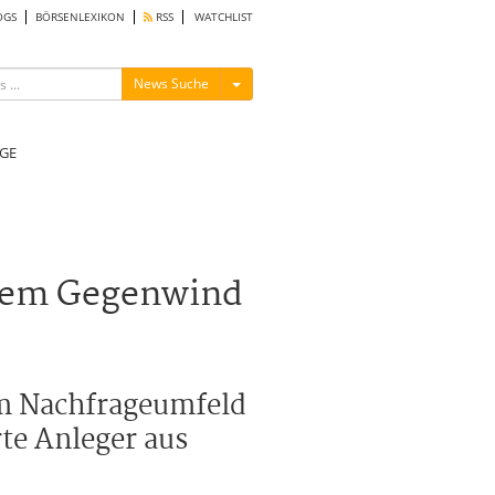
OGS
BÖRSENLEXIKON
RSS
WATCHLIST
Menü ein-/ausblenden
News Suche
GE
schem Gegenwind
em Nachfrageumfeld
rte Anleger aus