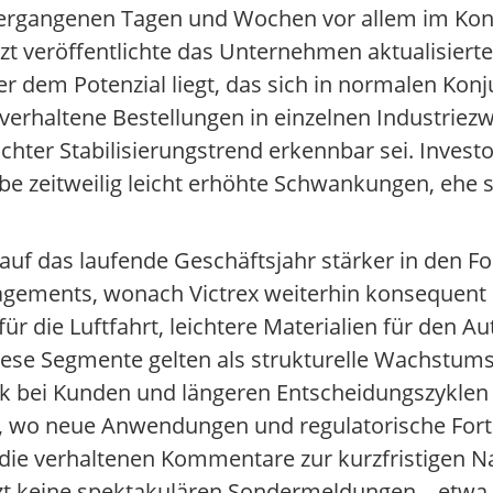
vergangenen Tagen und Wochen vor allem im Kon
tzt veröffentlichte das Unternehmen aktualisier
r dem Potenzial liegt, das sich in normalen Konj
erhaltene Bestellungen in einzelnen Industriez
chter Stabilisierungstrend erkennbar sei. Invest
abe zeitweilig leicht erhöhte Schwankungen, ehe s
auf das laufende Geschäftsjahr stärker in den 
agements, wonach Victrex weiterhin konsequent i
 die Luftfahrt, leichtere Materialien für den A
ese Segmente gelten als strukturelle Wachstums
ck bei Kunden und längeren Entscheidungszyklen 
, wo neue Anwendungen und regulatorische Fort
ie verhaltenen Kommentare zur kurzfristigen Na
tzt keine spektakulären Sondermeldungen – etw