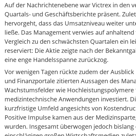
Auf der Nachrichtenebene war Victrex in den 
Quartals- und Geschäftsberichte präsent. Zule
hervorgeht, dass das Umsatzniveau weiter unte
ließe. Das Management verwies auf anhaltend v
Vergleich zu den schwächsten Quartalen ein lei
reserviert: Die Aktie zeigte nach der Bekanntg
eine enge Handelsspanne zurückzog.
Vor wenigen Tagen rückte zudem der Ausblick 
und Finanzportale zitierten Aussagen des Man
Wachstumsfelder wie Hochleistungspolymere für
medizintechnische Anwendungen investiert. Di
kurzfristige Umfeld angesichts von Kostendru
Positive Impulse kamen aus der Medizinsparte
wurden. Insgesamt überwogen jedoch bislang d
einschlägigen großen Wirtschaftsmedien zule