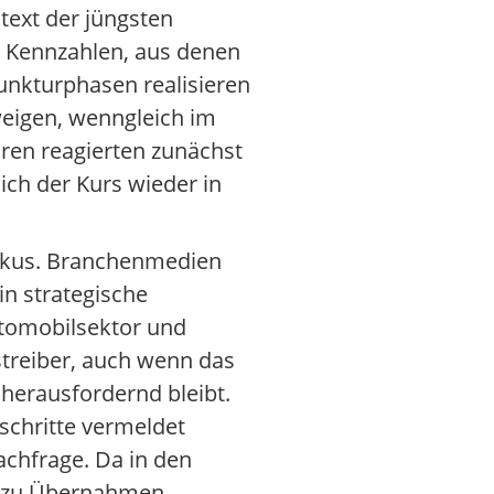
text der jüngsten
te Kennzahlen, aus denen
unkturphasen realisieren
weigen, wenngleich im
oren reagierten zunächst
ich der Kurs wieder in
Fokus. Branchenmedien
n strategische
utomobilsektor und
treiber, auch wenn das
herausfordernd bleibt.
schritte vermeldet
chfrage. Da in den
a zu Übernahmen,