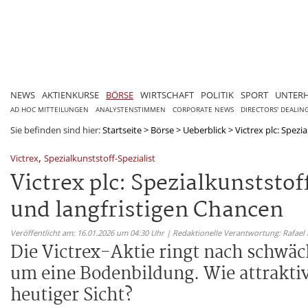
NEWS
AKTIENKURSE
BÖRSE
WIRTSCHAFT
POLITIK
SPORT
UNTER
AD HOC MITTEILUNGEN
ANALYSTENSTIMMEN
CORPORATE NEWS
DIRECTORS' DEALIN
Sie befinden sind hier:
Startseite
>
Börse
>
Ueberblick
>
Victrex plc: Spezia
,
Victrex
Spezialkunststoff-Spezialist
Victrex plc: Spezialkunstst
und langfristigen Chancen
Veröffentlicht am: 16.01.2026 um 04:30 Uhr | Redaktionelle Verantwortung: Rafael
Die Victrex-Aktie ringt nach schwä
um eine Bodenbildung. Wie attraktiv i
heutiger Sicht?