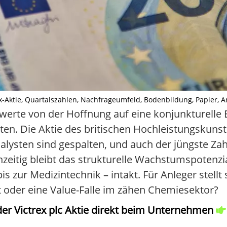
x-Aktie, Quartalszahlen, Nachfrageumfeld, Bodenbildung, Papier, Anle
werte von der Hoffnung auf eine konjunkturelle E
ten. Die Aktie des britischen Hochleistungskunsts
alysten sind gespalten, und auch der jüngste Za
hzeitig bleibt das strukturelle Wachstumspotenzi
s zur Medizintechnik – intakt. Für Anleger stellt s
rt oder eine Value-Falle im zähen Chemiesektor?
er Victrex plc Aktie direkt beim Unternehmen