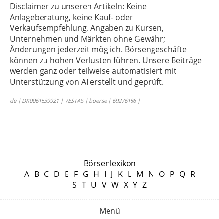
Disclaimer zu unseren Artikeln: Keine
Anlageberatung, keine Kauf- oder
Verkaufsempfehlung. Angaben zu Kursen,
Unternehmen und Märkten ohne Gewähr;
Änderungen jederzeit möglich. Börsengeschäfte
können zu hohen Verlusten führen. Unsere Beiträge
werden ganz oder teilweise automatisiert mit
Unterstützung von AI erstellt und geprüft.
de | DK0061539921 | VESTAS | boerse | 69276186 |
Börsenlexikon
A
B
C
D
E
F
G
H
I
J
K
L
M
N
O
P
Q
R
S
T
U
V
W
X
Y
Z
Menü