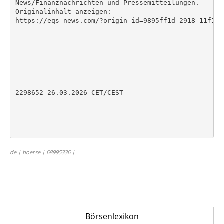
de | boerse | 68995336 |
Börsenlexikon