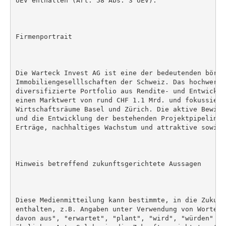
UEV enthalten (Art. 58 Abs. 3 UEV).

Firmenportrait

Die Warteck Invest AG ist eine der bedeutenden börsen
Immobiliengeselllschaften der Schweiz. Das hochwertig
diversifizierte Portfolio aus Rendite- und Entwicklu
einen Marktwert von rund CHF 1.1 Mrd. und fokussiert
Wirtschaftsräume Basel und Zürich. Die aktive Bewirt
und die Entwicklung der bestehenden Projektpipeline 
Erträge, nachhaltiges Wachstum und attraktive sowie 
Hinweis betreffend zukunftsgerichtete Aussagen

Diese Medienmitteilung kann bestimmte, in die Zukunf
enthalten, z.B. Angaben unter Verwendung von Worten 
davon aus", "erwartet", "plant", "wird", "würden" od