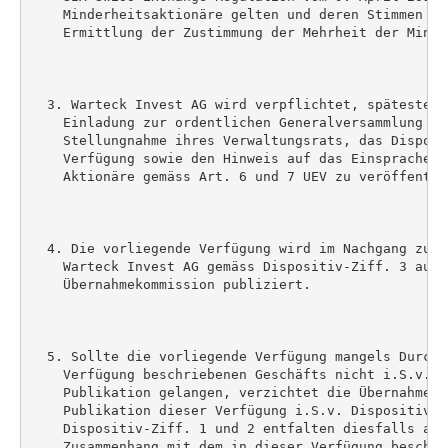
    Minderheitsaktionäre gelten und deren Stimmen fo
    Ermittlung der Zustimmung der Mehrheit der Minde
  3. Warteck Invest AG wird verpflichtet, spätestens
    Einladung zur ordentlichen Generalversammlung ei
    Stellungnahme ihres Verwaltungsrats, das Disposi
    Verfügung sowie den Hinweis auf das Einsprachere
    Aktionäre gemäss Art. 6 und 7 UEV zu veröffentlic
  4. Die vorliegende Verfügung wird im Nachgang zur 
    Warteck Invest AG gemäss Dispositiv-Ziff. 3 auf 
    Übernahmekommission publiziert.

  5. Sollte die vorliegende Verfügung mangels Durchf
    Verfügung beschriebenen Geschäfts nicht i.S.v. D
    Publikation gelangen, verzichtet die Übernahmeko
    Publikation dieser Verfügung i.S.v. Dispositiv-Zi
    Dispositiv-Ziff. 1 und 2 entfalten diesfalls aus
    Zusammenhang mit dem in dieser Verfügung beschri