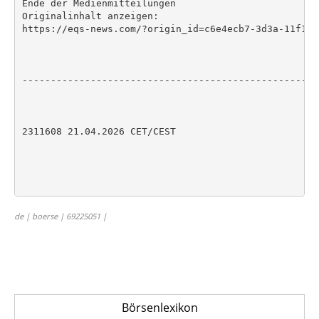
Ende der Medienmitteilungen

Originalinhalt anzeigen:

https://eqs-news.com/?origin_id=c6e4ecb7-3d3a-11f1-8
----------------------------------------------------
2311608 21.04.2026 CET/CEST

de | boerse | 69225051 |
Börsenlexikon