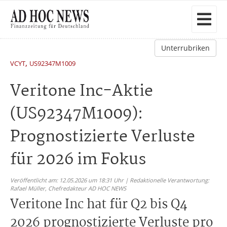
Unterrubriken
,
VCYT
US92347M1009
Veritone Inc-Aktie
(US92347M1009):
Prognostizierte Verluste
für 2026 im Fokus
Veröffentlicht am: 12.05.2026 um 18:31 Uhr | Redaktionelle Verantwortung:
Rafael Müller,
Chefredakteur AD HOC NEWS
Veritone Inc hat für Q2 bis Q4
2026 prognostizierte Verluste pro