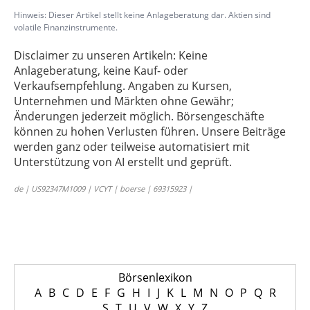
Hinweis: Dieser Artikel stellt keine Anlageberatung dar. Aktien sind
volatile Finanzinstrumente.
Disclaimer zu unseren Artikeln: Keine
Anlageberatung, keine Kauf- oder
Verkaufsempfehlung. Angaben zu Kursen,
Unternehmen und Märkten ohne Gewähr;
Änderungen jederzeit möglich. Börsengeschäfte
können zu hohen Verlusten führen. Unsere Beiträge
werden ganz oder teilweise automatisiert mit
Unterstützung von AI erstellt und geprüft.
de | US92347M1009 | VCYT | boerse | 69315923 |
Börsenlexikon
A
B
C
D
E
F
G
H
I
J
K
L
M
N
O
P
Q
R
S
T
U
V
W
X
Y
Z