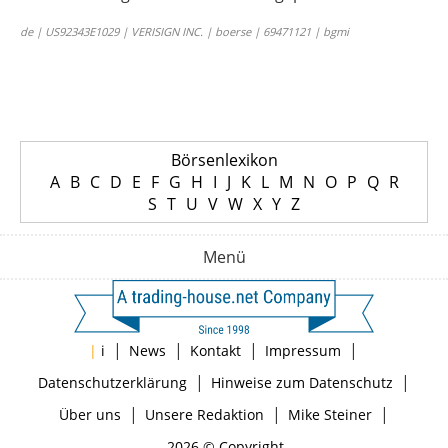
de | US92343E1029 | VERISIGN INC. | boerse | 69471121 | bgmi
Börsenlexikon
A
B
C
D
E
F
G
H
I
J
K
L
M
N
O
P
Q
R
S
T
U
V
W
X
Y
Z
Menü
|
|
|
|
|
i
News
Kontakt
Impressum
|
|
Datenschutzerklärung
Hinweise zum Datenschutz
|
|
|
Über uns
Unsere Redaktion
Mike Steiner
2026 © Copyright