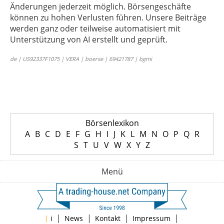
Änderungen jederzeit möglich. Börsengeschäfte
können zu hohen Verlusten führen. Unsere Beiträge
werden ganz oder teilweise automatisiert mit
Unterstützung von AI erstellt und geprüft.
de | US92337F1075 | VERA | boerse | 69421787 | bgmi
Börsenlexikon
A
B
C
D
E
F
G
H
I
J
K
L
M
N
O
P
Q
R
S
T
U
V
W
X
Y
Z
Menü
|
|
|
|
|
i
News
Kontakt
Impressum