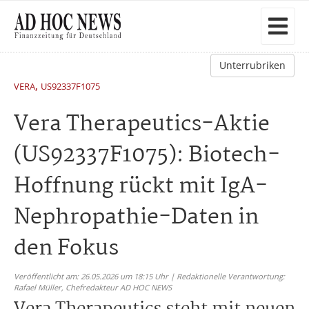
Unterrubriken
,
VERA
US92337F1075
Vera Therapeutics-Aktie
(US92337F1075): Biotech-
Hoffnung rückt mit IgA-
Nephropathie-Daten in
den Fokus
Veröffentlicht am: 26.05.2026 um 18:15 Uhr | Redaktionelle Verantwortung:
Rafael Müller,
Chefredakteur AD HOC NEWS