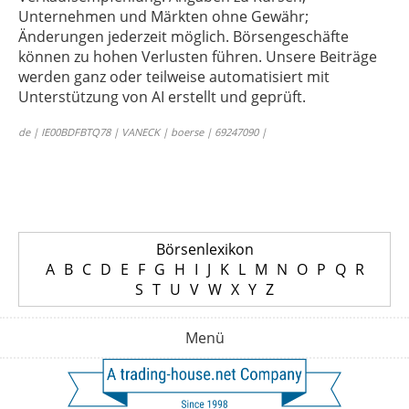
Unternehmen und Märkten ohne Gewähr;
Änderungen jederzeit möglich. Börsengeschäfte
können zu hohen Verlusten führen. Unsere Beiträge
werden ganz oder teilweise automatisiert mit
Unterstützung von AI erstellt und geprüft.
de | IE00BDFBTQ78 | VANECK | boerse | 69247090 |
Börsenlexikon
A
B
C
D
E
F
G
H
I
J
K
L
M
N
O
P
Q
R
S
T
U
V
W
X
Y
Z
Menü