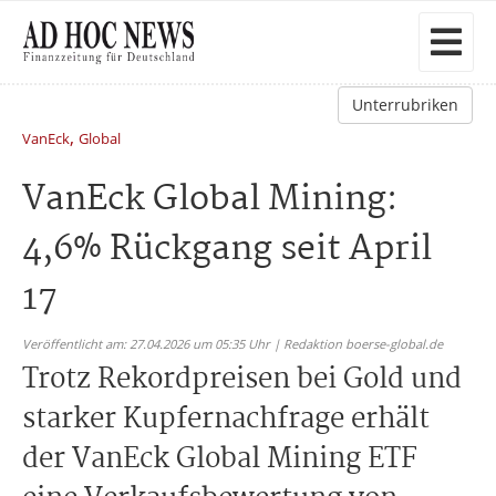
Unterrubriken
,
VanEck
Global
VanEck Global Mining:
4,6% Rückgang seit April
17
Veröffentlicht am: 27.04.2026 um 05:35 Uhr | Redaktion boerse-global.de
Trotz Rekordpreisen bei Gold und
starker Kupfernachfrage erhält
der VanEck Global Mining ETF