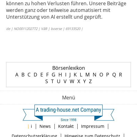
können zu hohen Verlusten führen. Unsere Beiträge
werden ganz oder teilweise automatisiert mit
Unterstützung von AI erstellt und geprüft.
de | NO0011202772 | VåR | boerse | 69133520 |
Börsenlexikon
A
B
C
D
E
F
G
H
I
J
K
L
M
N
O
P
Q
R
S
T
U
V
W
X
Y
Z
Menü
|
|
|
|
|
i
News
Kontakt
Impressum
|
|
Datenschutzerklärung
Hinweise zum Datenschutz