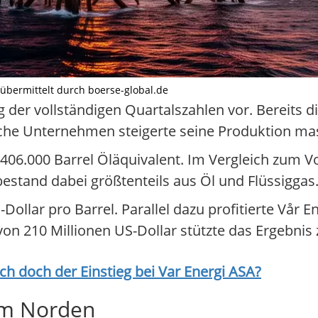
t übermittelt durch boerse-global.de
ng der vollständigen Quartalszahlen vor. Bereits d
che Unternehmen steigerte seine Produktion mas
 406.000 Barrel Öläquivalent. Im Vergleich zum V
estand dabei größtenteils aus Öl und Flüssiggas
S-Dollar pro Barrel. Parallel dazu profitierte Vår 
 210 Millionen US-Dollar stützte das Ergebnis z
ich doch der Einstieg bei
Var Energi ASA
?
im Norden