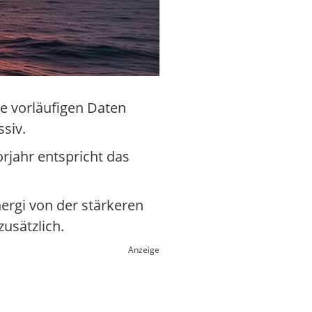
ie vorläufigen Daten
siv.
orjahr entspricht das
.
Energi von der stärkeren
usätzlich.
Anzeige