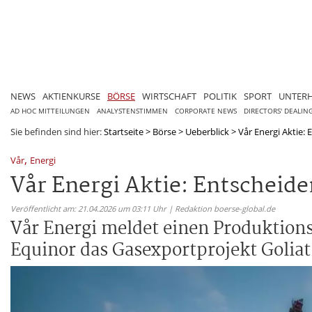
NEWS
AKTIENKURSE
BÖRSE
WIRTSCHAFT
POLITIK
SPORT
UNTER
AD HOC MITTEILUNGEN
ANALYSTENSTIMMEN
CORPORATE NEWS
DIRECTORS' DEALIN
Sie befinden sind hier:
Startseite
>
Börse
>
Ueberblick
>
Vår Energi Aktie:
,
Vår
Energi
Vår Energi Aktie: Entscheid
Veröffentlicht am: 21.04.2026 um 03:11 Uhr | Redaktion boerse-global.de
Vår Energi meldet einen Produktions
Equinor das Gasexportprojekt Goliat 