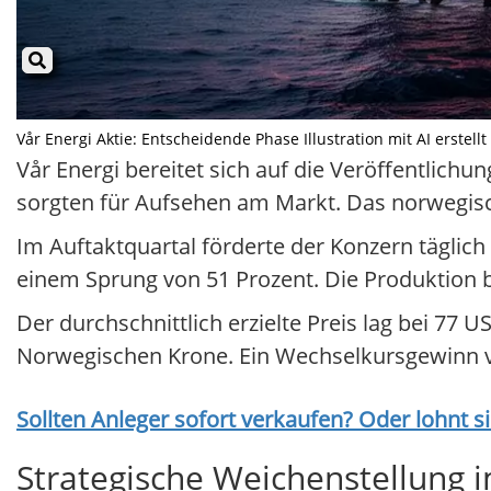
Vår Energi Aktie: Entscheidende Phase Illustration mit AI erstell
Vår Energi bereitet sich auf die Veröffentlichu
sorgten für Aufsehen am Markt. Das norwegis
Im Auftaktquartal förderte der Konzern täglich
einem Sprung von 51 Prozent. Die Produktion b
Der durchschnittlich erzielte Preis lag bei 77 U
Norwegischen Krone. Ein Wechselkursgewinn von
Sollten Anleger sofort verkaufen? Oder lohnt s
Strategische Weichenstellung 