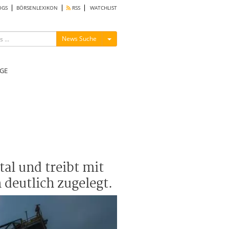
OGS
BÖRSENLEXIKON
RSS
WATCHLIST
Menü ein-/ausblenden
News Suche
GE
al und treibt mit
 deutlich zugelegt.