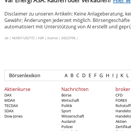
Var Energi ASA: Kaufen oder verkaufen?
Hier we
Disclaimer zu unseren Artikeln: Keine Anlageberatung,
Gewähr; Änderungen jederzeit möglich. Börsengeschäfte 
automatisiert mit Unterstützung von AI erstellt und geprü
de | NO0011202772 | VåR | boerse | 69223706 |
Börsenlexikon
A
B
C
D
E
F
G
H
I
J
K
L
Aktienkurse
Nachrichten
broker
DAX
Börse
CFD
MDAX
Wirtschaft
FOREX
TECDAX
Politik
Rohstoff
SDAX
Sport
Handels
Dow Jones
Wissenschaft
Handelss
Ausland
Aktien
Polizei
Zertifika