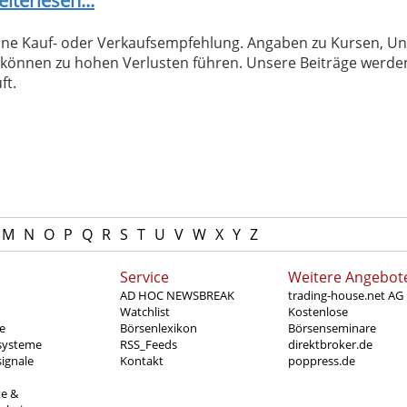
iterlesen...
 keine Kauf- oder Verkaufsempfehlung. Angaben zu Kursen,
können zu hohen Verlusten führen. Unsere Beiträge werden
ft.
M
N
O
P
Q
R
S
T
U
V
W
X
Y
Z
Service
Weitere Angebot
AD HOC NEWSBREAK
trading-house.net AG
Watchlist
Kostenlose
e
Börsenlexikon
Börsenseminare
systeme
RSS_Feeds
direktbroker.de
ignale
Kontakt
poppress.de
te &