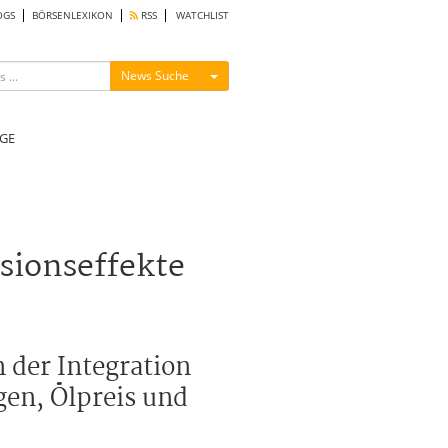
OGS
BÖRSENLEXIKON
RSS
WATCHLIST
Menü ein-/ausblenden
News Suche
GE
sionseffekte
 der Integration
en, Ölpreis und