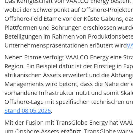
Das Kerngeschäft von VAALCO Energy besteht i
wobei der Schwerpunkt auf Offshore-Projekten 
Offshore-Feld Etame vor der Küste Gabuns, das 
Plattformen und Bohrungen erschlossen wurde.
Beteiligungen im Rahmen von Produktionsbeteil
Unternehmenspräsentationen erläutert wird
VA
Neben Etame verfolgt VAALCO Energy eine Strat
Region. Ein Beispiel dafür ist der Einstieg in E
afrikanischen Assets erweitert und die Abhängi
Managements wird betont, dass die Nähe der e
vorhandene Infrastruktur nutzt und somit Skale
Offshore-Lage mit spezifischen technischen u
Stand 08.05.2026
.
Mit der Fusion mit TransGlobe Energy hat VAA
um Onshore-Assets ergänzt. TransGlobe war vor