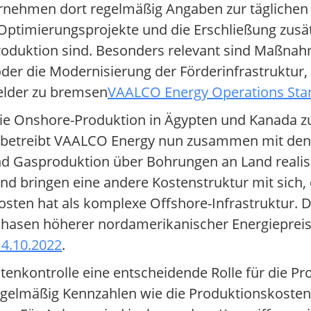
rnehmen dort regelmäßig Angaben zur täglichen
Optimierungsprojekte und die Erschließung zusä
Produktion sind. Besonders relevant sind Maßna
r die Modernisierung der Förderinfrastruktur, 
Felder zu bremsen
VAALCO Energy Operations Sta
 die Onshore-Produktion in Ägypten und Kanada 
n betreibt VAALCO Energy nun zusammen mit den 
d Gasproduktion über Bohrungen an Land realisi
und bringen eine andere Kostenstruktur mit sich
kosten hat als komplexe Offshore-Infrastruktur. 
Phasen höherer nordamerikanischer Energiepreise
4.10.2022
.
nkontrolle eine entscheidende Rolle für die Profi
gelmäßig Kennzahlen wie die Produktionskosten 