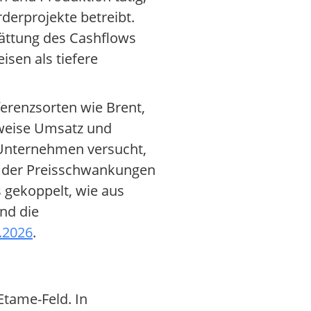
erprojekte betreibt.
lättung des Cashflows
isen als tiefere
erenzsorten wie Brent,
erweise Umsatz und
 Unternehmen versucht,
l der Preisschwankungen
s gekoppelt, wie aus
und die
.2026
.
Etame-Feld. In