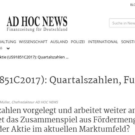
BL
HALTUNG
WISSENSCHAFT
AUSLAND
POLIZEI
INTERNATIONAL
SONSTI
GS
ie (US91851C2017): Quartalszahlen ...
51C2017): Quartalszahlen, Fu
 Müller,
Chefredakteur AD HOC NEWS
hlen vorgelegt und arbeitet weiter an
et das Zusammenspiel aus Fördermeng
der Aktie im aktuellen Marktumfeld?