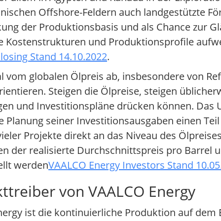
schen Offshore-Feldern auch landgestützte Förd
kung der Produktionsbasis und als Chance zur G
e Kostenstrukturen und Produktionsprofile aufwe
osing Stand 14.10.2022
.
l vom globalen Ölpreis ab, insbesondere von Ref
orientieren. Steigen die Ölpreise, steigen üblich
gen und Investitionspläne drücken können. Das
 Planung seiner Investitionsausgaben einen Tei
 vieler Projekte direkt an das Niveau des Ölpreise
n der realisierte Durchschnittspreis pro Barrel 
llt werden
VAALCO Energy Investors Stand 10.05
kttreiber von VAALCO Energy
rgy ist die kontinuierliche Produktion auf dem 