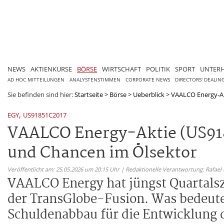
NEWS
AKTIENKURSE
BÖRSE
WIRTSCHAFT
POLITIK
SPORT
UNTER
AD HOC MITTEILUNGEN
ANALYSTENSTIMMEN
CORPORATE NEWS
DIRECTORS' DEALIN
Sie befinden sind hier:
Startseite
>
Börse
>
Ueberblick
>
VAALCO Energy-Akt
,
EGY
US91851C2017
VAALCO Energy-Aktie (US918
und Chancen im Ölsektor
Veröffentlicht am: 25.05.2026 um 20:15 Uhr | Redaktionelle Verantwortung: Rafael
VAALCO Energy hat jüngst Quartalsza
der TransGlobe-Fusion. Was bedeut
Schuldenabbau für die Entwicklung 