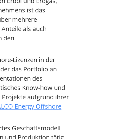
on Erdöl und Erdgas,
rnehmens ist das
 über mehrere
Anteile als auch
n den
ore-Lizenzen in der
 der das Portfolio an
sentationen des
istisches Know-how und
 Projekte aufgrund ihrer
LCO Energy Offshore
ertes Geschäftsmodell
n und Produktion tätig,