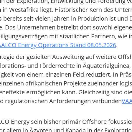
n der Exploration, Entwicklung und Förderung v
in Westafrika liegt. Historischer Kern des Unte
bereits seit vielen Jahren in Produktion ist und
 Das Unternehmen betreibt dort sowohl eigene 
igungsverträgen mit staatlichen Partnern, wie i
ALCO Energy Operations Stand 08.05.2026
.
egie der gezielten Ausweitung auf weitere Offsh
xplorations- und Förderrechte in Äquatorialguinea,
gkeit von einem einzelnen Feld reduziert. In Prä
inzelnen afrikanischen Projekte zueinander log
neffekte ermöglichen kann. Gleichzeitig sind die
nd regulatorischen Anforderungen verbunden
VAA
LCO Energy sein bisher primär Offshore fokussi
 allem in Ägypten und Kanada in der Exploratio