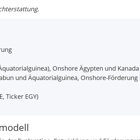
chterstattung.
rung
Äquatorialguinea), Onshore Ägypten und Kanada
bun und Äquatorialguinea, Onshore-Förderung in
, Ticker EGY)
smodell