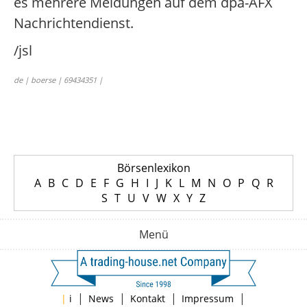
es mehrere Meldungen auf dem dpa-AFX
Nachrichtendienst.
/jsl
de | boerse | 69434351 |
Börsenlexikon
A
B
C
D
E
F
G
H
I
J
K
L
M
N
O
P
Q
R
S
T
U
V
W
X
Y
Z
Menü
|
|
|
|
|
i
News
Kontakt
Impressum