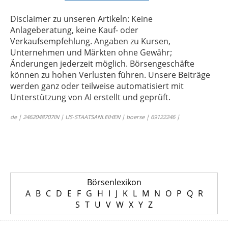
Disclaimer zu unseren Artikeln: Keine
Anlageberatung, keine Kauf- oder
Verkaufsempfehlung. Angaben zu Kursen,
Unternehmen und Märkten ohne Gewähr;
Änderungen jederzeit möglich. Börsengeschäfte
können zu hohen Verlusten führen. Unsere Beiträge
werden ganz oder teilweise automatisiert mit
Unterstützung von AI erstellt und geprüft.
de | 2462048707IN | US-STAATSANLEIHEN | boerse | 69122246 |
Börsenlexikon
A
B
C
D
E
F
G
H
I
J
K
L
M
N
O
P
Q
R
S
T
U
V
W
X
Y
Z