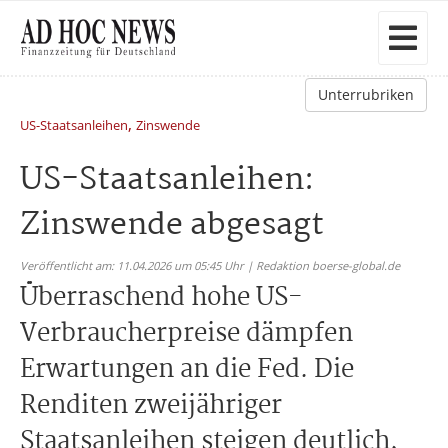
Unterrubriken
,
US-Staatsanleihen
Zinswende
US-Staatsanleihen:
Zinswende abgesagt
Veröffentlicht am: 11.04.2026 um 05:45 Uhr | Redaktion boerse-global.de
Überraschend hohe US-
Verbraucherpreise dämpfen
Erwartungen an die Fed. Die
Renditen zweijähriger
Staatsanleihen steigen deutlich,