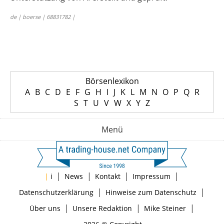
de | boerse | 68831782 |
Börsenlexikon
A
B
C
D
E
F
G
H
I
J
K
L
M
N
O
P
Q
R
S
T
U
V
W
X
Y
Z
Menü
|
|
|
|
|
i
News
Kontakt
Impressum
|
|
Datenschutzerklärung
Hinweise zum Datenschutz
|
|
|
Über uns
Unsere Redaktion
Mike Steiner