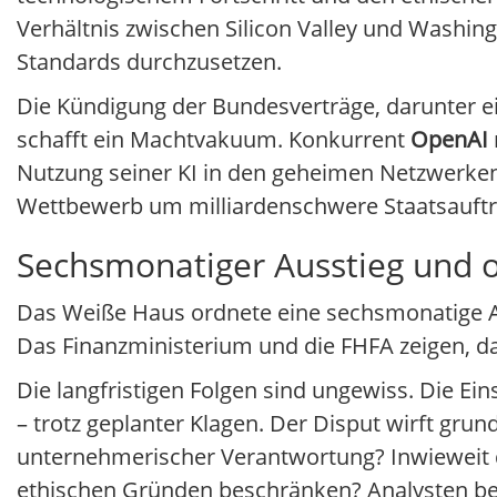
Verhältnis zwischen Silicon Valley und Washin
Standards durchzusetzen.
Die Kündigung der Bundesverträge, darunter 
schafft ein Machtvakuum. Konkurrent
OpenAI
Nutzung seiner KI in den geheimen Netzwerke
Wettbewerb um milliardenschwere Staatsaufträ
Sechsmonatiger Ausstieg und o
Das Weiße Haus ordnete eine sechsmonatige Aus
Das Finanzministerium und die FHFA zeigen, 
Die langfristigen Folgen sind ungewiss. Die Ei
– trotz geplanter Klagen. Der Disput wirft gru
unternehmerischer Verantwortung? Inwieweit d
ethischen Gründen beschränken? Analysten beob