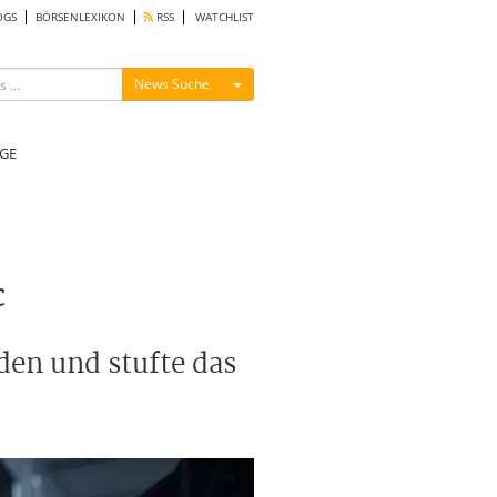
OGS
BÖRSENLEXIKON
RSS
WATCHLIST
Menü ein-/ausblenden
News Suche
GE
c
en und stufte das