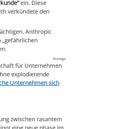
erkunde“
ein. Diese
eth verkündete den
ächtigen. Anthropic
n „gefährlichen
en.
Anzeige
dschaft für Unternehmen
 ohne explodierende
sche Unternehmen sich
nnung zwischen rasantem
ginnt eine neue phase im