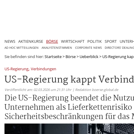
NEWS
AKTIENKURSE
BÖRSE
WIRTSCHAFT
POLITIK
SPORT
UNTER
AD HOC MITTEILUNGEN
ANALYSTENSTIMMEN
CORPORATE NEWS
DIRECTORS' DEALIN
Sie befinden sind hier:
Startseite
>
Börse
>
Ueberblick
>
US-Regierung kapp
,
US-Regierung
Verbindungen
US-Regierung kappt Verbind
Veröffentlicht am: 02.03.2026 um 21:31 Uhr | Redaktion boerse-global.de
Die US-Regierung beendet die Nutzu
Unternehmen als Lieferkettenrisiko 
Sicherheitsbeschränkungen für das 