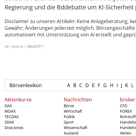
Regierung und die Bddebatte um KI-Sicherheit 
Disclaimer zu unseren Artikeln: Keine Anlageberatung,
Gewähr; Änderungen jederzeit möglich. Börsengeschäfte 
automatisiert mit Unterstützung von AI erstellt und geprü
de | boerse | 68628707 |
Börsenlexikon
A
B
C
D
E
F
G
H
I
J
K
L
Aktienkurse
Nachrichten
broker
DAX
Börse
CFD
MDAX
Wirtschaft
FOREX
TECDAX
Politik
Rohstoff
SDAX
Sport
Handels
Dow Jones
Wissenschaft
Handelss
Ausland
Aktien