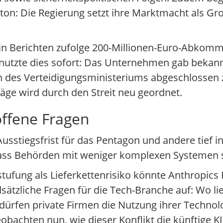
gton: Die Regierung setzt ihre Marktmacht als 
ein Berichten zufolge 200-Millionen-Euro-Abkom
nutzte dies sofort: Das Unternehmen gab bekannt
n des Verteidigungsministeriums abgeschlossen 
ge wird durch den Streit neu geordnet.
ffene Fragen
stiegsfrist für das Pentagon und andere tief in
dass Behörden mit weniger komplexen Systemen s
nstufung als Lieferkettenrisiko könnte Anthropics
ndsätzliche Fragen für die Tech-Branche auf: Wo l
ürfen private Firmen die Nutzung ihrer Technolo
achten nun, wie dieser Konflikt die künftige K