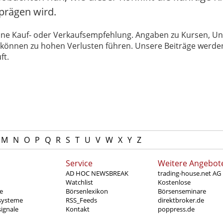
prägen wird.
 keine Kauf- oder Verkaufsempfehlung. Angaben zu Kursen,
können zu hohen Verlusten führen. Unsere Beiträge werden
ft.
M
N
O
P
Q
R
S
T
U
V
W
X
Y
Z
Service
Weitere Angebot
AD HOC NEWSBREAK
trading-house.net AG
Watchlist
Kostenlose
e
Börsenlexikon
Börsenseminare
systeme
RSS_Feeds
direktbroker.de
ignale
Kontakt
poppress.de