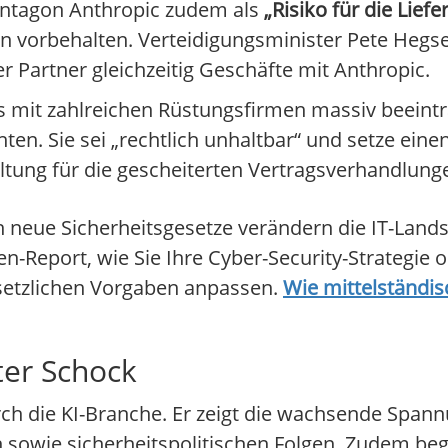
entagon Anthropic zudem als
„Risiko für die Lief
rn vorbehalten. Verteidigungsminister Pete Hegs
der Partner gleichzeitig Geschäfte mit Anthropic.
mit zahlreichen Rüstungsfirmen massiv beeintr
hten. Sie sei „rechtlich unhaltbar“ und setze eine
ltung für die gescheiterten Vertragsverhandlung
h neue Sicherheitsgesetze verändern die IT-Lan
en-Report, wie Sie Ihre Cyber-Security-Strategie
setzlichen Vorgaben anpassen.
Wie mittelständi
ter Schock
rch die KI-Branche. Er zeigt die wachsende Spa
 sowie sicherheitspolitischen Folgen. Zudem be