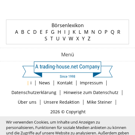
Börsenlexikon
A
B
C
D
E
F
G
H
I
J
K
L
M
N
O
P
Q
R
S
T
U
V
W
X
Y
Z
Menü
|
|
|
|
|
i
News
Kontakt
Impressum
|
|
Datenschutzerklärung
Hinweise zum Datenschutz
|
|
|
Über uns
Unsere Redaktion
Mike Steiner
2026 © Copyright
Wir verwenden Cookies, um Inhalte und Anzeigen zu
personalisieren, Funktionen für soziale Medien anbieten zu können
und die Zugriffe auf unsere Website zu analysieren. Außerdem geben