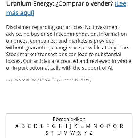
Uranium Energy: ¿Comprar o vender?
¡Lee
más aquí!
Disclaimer regarding our articles: No investment
advice, no buy or sell recommendation. Information
on prices, companies, and markets is provided
without guarantee; changes are possible at any time.
Stock market transactions can lead to substantial
losses. Our articles are created and reviewed in whole
or in part automatically with the support of AI.
es | US9168961038 | URANIUM | boerse | 69105359 |
Börsenlexikon
A
B
C
D
E
F
G
H
I
J
K
L
M
N
O
P
Q
R
S
T
U
V
W
X
Y
Z