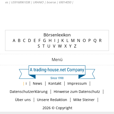
es | US9168961038 | URANIO | boerse | 69014050 |
Börsenlexikon
A
B
C
D
E
F
G
H
I
J
K
L
M
N
O
P
Q
R
S
T
U
V
W
X
Y
Z
Menü
|
|
|
|
|
i
News
Kontakt
Impressum
|
|
Datenschutzerklärung
Hinweise zum Datenschutz
|
|
|
Über uns
Unsere Redaktion
Mike Steiner
2026 © Copyright