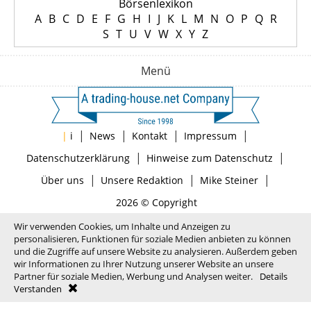
Börsenlexikon
A
B
C
D
E
F
G
H
I
J
K
L
M
N
O
P
Q
R
S
T
U
V
W
X
Y
Z
Menü
|
|
|
|
|
i
News
Kontakt
Impressum
|
|
Datenschutzerklärung
Hinweise zum Datenschutz
|
|
|
Über uns
Unsere Redaktion
Mike Steiner
2026 © Copyright
Wir verwenden Cookies, um Inhalte und Anzeigen zu
personalisieren, Funktionen für soziale Medien anbieten zu können
und die Zugriffe auf unsere Website zu analysieren. Außerdem geben
wir Informationen zu Ihrer Nutzung unserer Website an unsere
Partner für soziale Medien, Werbung und Analysen weiter.
Details
Verstanden