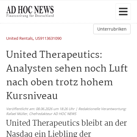
Unterrubriken
,
United Rentals
US9113631090
United Therapeutics:
Analysten sehen noch Luft
nach oben trotz hohem
Kursniveau
Veröffentlicht am: 08.06.2026 um 18:26 Uhr | Redaktionelle Verantwortung:
Rafael Müller,
Chefredakteur AD HOC NEWS
United Therapeutics bleibt an der
Nasdaq ein Liebling der