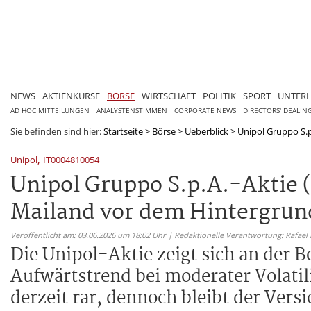
NEWS
AKTIENKURSE
BÖRSE
WIRTSCHAFT
POLITIK
SPORT
UNTER
AD HOC MITTEILUNGEN
ANALYSTENSTIMMEN
CORPORATE NEWS
DIRECTORS' DEALIN
Sie befinden sind hier:
Startseite
>
Börse
>
Ueberblick
>
Unipol Gruppo S.p.
,
Unipol
IT0004810054
Unipol Gruppo S.p.A.-Aktie 
Mailand vor dem Hintergrun
Veröffentlicht am: 03.06.2026 um 18:02 Uhr | Redaktionelle Verantwortung: Rafael
Die Unipol-Aktie zeigt sich an der B
Aufwärtstrend bei moderater Volati
derzeit rar, dennoch bleibt der Versi