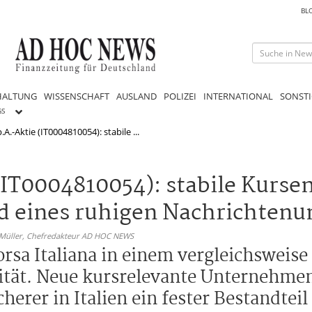
BL
HALTUNG
WISSENSCHAFT
AUSLAND
POLIZEI
INTERNATIONAL
SONSTI
GS
A.-Aktie (IT0004810054): stabile ...
(IT0004810054): stabile Kurse
d eines ruhigen Nachrichtenu
 Müller,
Chefredakteur AD HOC NEWS
orsa Italiana in einem vergleichsweise
lität. Neue kursrelevante Unternehm
cherer in Italien ein fester Bestandtei