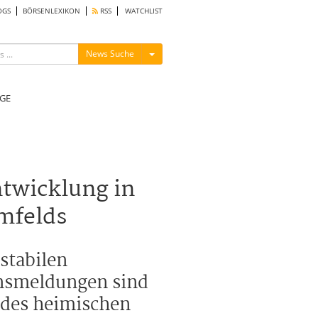
OGS
BÖRSENLEXIKON
RSS
WATCHLIST
Menü ein-/ausblenden
News Suche
GE
ntwicklung in
mfelds
 stabilen
ensmeldungen sind
l des heimischen