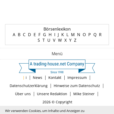
Börsenlexikon
A
B
C
D
E
F
G
H
I
J
K
L
M
N
O
P
Q
R
S
T
U
V
W
X
Y
Z
Menü
|
|
|
|
|
i
News
Kontakt
Impressum
|
|
Datenschutzerklärung
Hinweise zum Datenschutz
|
|
|
Über uns
Unsere Redaktion
Mike Steiner
2026 © Copyright
Wir verwenden Cookies, um Inhalte und Anzeigen zu