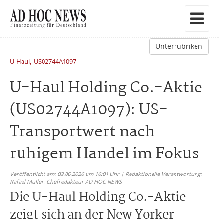
Unterrubriken
,
U-Haul
US02744A1097
U-Haul Holding Co.-Aktie
(US02744A1097): US-
Transportwert nach
ruhigem Handel im Fokus
Veröffentlicht am: 03.06.2026 um 16:01 Uhr | Redaktionelle Verantwortung:
Rafael Müller,
Chefredakteur AD HOC NEWS
Die U-Haul Holding Co.-Aktie
zeigt sich an der New Yorker