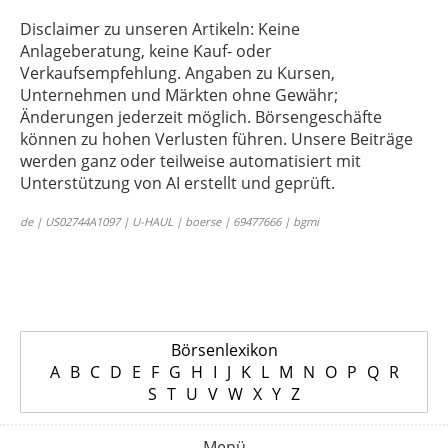
Disclaimer zu unseren Artikeln: Keine
Anlageberatung, keine Kauf- oder
Verkaufsempfehlung. Angaben zu Kursen,
Unternehmen und Märkten ohne Gewähr;
Änderungen jederzeit möglich. Börsengeschäfte
können zu hohen Verlusten führen. Unsere Beiträge
werden ganz oder teilweise automatisiert mit
Unterstützung von AI erstellt und geprüft.
de | US02744A1097 | U-HAUL | boerse | 69477666 | bgmi
Börsenlexikon
A
B
C
D
E
F
G
H
I
J
K
L
M
N
O
P
Q
R
S
T
U
V
W
X
Y
Z
Menü