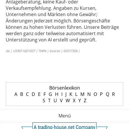
Anlageberatung, keine Kauf- oder
Verkaufsempfehlung. Angaben zu Kursen,
Unternehmen und Märkten ohne Gewähr;
Änderungen jederzeit möglich. Börsengeschäfte
können zu hohen Verlusten führen. Unsere Beiträge
werden ganz oder teilweise automatisiert mit
Unterstützung von AI erstellt und geprüft.
de | US90116D1037 | TWIN | boerse | 69317358 |
Börsenlexikon
A
B
C
D
E
F
G
H
I
J
K
L
M
N
O
P
Q
R
S
T
U
V
W
X
Y
Z
Menü