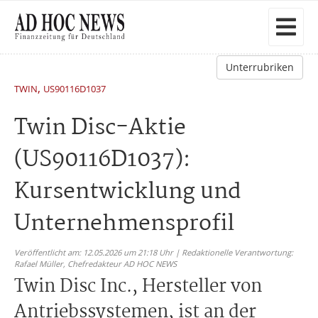
Unterrubriken
,
TWIN
US90116D1037
Twin Disc-Aktie
(US90116D1037):
Kursentwicklung und
Unternehmensprofil
Veröffentlicht am: 12.05.2026 um 21:18 Uhr | Redaktionelle Verantwortung:
Rafael Müller,
Chefredakteur AD HOC NEWS
Twin Disc Inc., Hersteller von
Antriebssystemen, ist an der