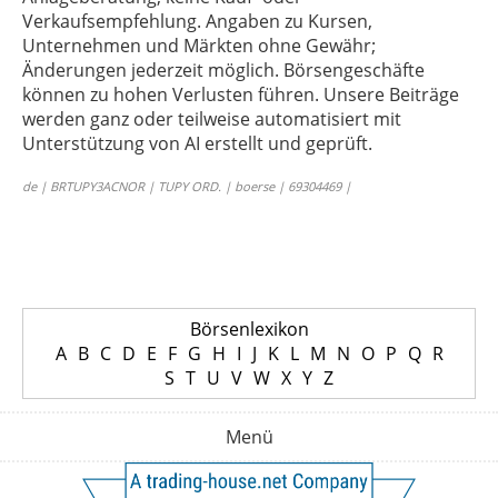
Verkaufsempfehlung. Angaben zu Kursen,
Unternehmen und Märkten ohne Gewähr;
Änderungen jederzeit möglich. Börsengeschäfte
können zu hohen Verlusten führen. Unsere Beiträge
werden ganz oder teilweise automatisiert mit
Unterstützung von AI erstellt und geprüft.
de | BRTUPY3ACNOR | TUPY ORD. | boerse | 69304469 |
Börsenlexikon
A
B
C
D
E
F
G
H
I
J
K
L
M
N
O
P
Q
R
S
T
U
V
W
X
Y
Z
Menü