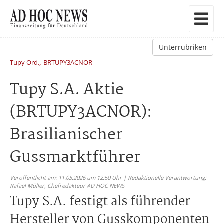
Unterrubriken
,
Tupy Ord.
BRTUPY3ACNOR
Tupy S.A. Aktie
(BRTUPY3ACNOR):
Brasilianischer
Gussmarktführer
Veröffentlicht am: 11.05.2026 um 12:50 Uhr | Redaktionelle Verantwortung:
Rafael Müller,
Chefredakteur AD HOC NEWS
Tupy S.A. festigt als führender
Hersteller von Gusskomponenten