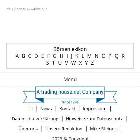
de | boerse | 68488109 |
Börsenlexikon
A
B
C
D
E
F
G
H
I
J
K
L
M
N
O
P
Q
R
S
T
U
V
W
X
Y
Z
Menü
|
|
|
|
|
i
News
Kontakt
Impressum
|
|
Datenschutzerklärung
Hinweise zum Datenschutz
|
|
|
Über uns
Unsere Redaktion
Mike Steiner
2026 © Copyright