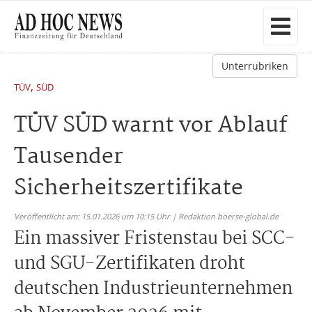
Unterrubriken
,
TÜV
SÜD
TÜV SÜD warnt vor Ablauf
Tausender
Sicherheitszertifikate
Veröffentlicht am: 15.01.2026 um 10:15 Uhr | Redaktion boerse-global.de
Ein massiver Fristenstau bei SCC-
und SGU-Zertifikaten droht
deutschen Industrieunternehmen