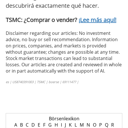
descubrirá exactamente qué hacer.
TSMC: ¿Comprar o vender?
¡Lee más aquí!
Disclaimer regarding our articles: No investment
advice, no buy or sell recommendation. Information
on prices, companies, and markets is provided
without guarantee; changes are possible at any time.
Stock market transactions can lead to substantial
losses. Our articles are created and reviewed in whole
or in part automatically with the support of AI.
es | US8740391003 | TSMC | boerse | 69111477 |
Börsenlexikon
A
B
C
D
E
F
G
H
I
J
K
L
M
N
O
P
Q
R