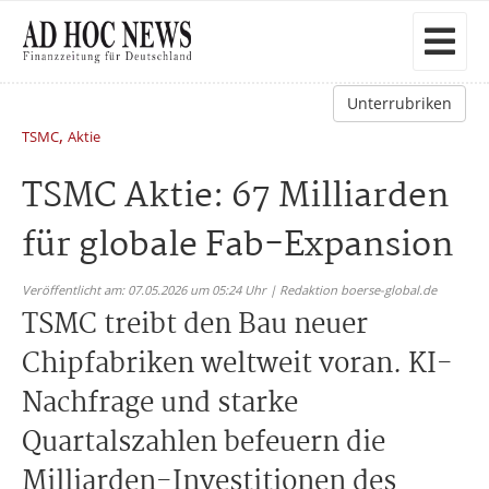
Unterrubriken
,
TSMC
Aktie
TSMC Aktie: 67 Milliarden
für globale Fab-Expansion
Veröffentlicht am: 07.05.2026 um 05:24 Uhr | Redaktion boerse-global.de
TSMC treibt den Bau neuer
Chipfabriken weltweit voran. KI-
Nachfrage und starke
Quartalszahlen befeuern die
Milliarden-Investitionen des