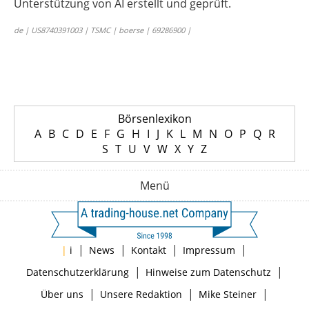
Unterstützung von AI erstellt und geprüft.
de | US8740391003 | TSMC | boerse | 69286900 |
Börsenlexikon
A
B
C
D
E
F
G
H
I
J
K
L
M
N
O
P
Q
R
S
T
U
V
W
X
Y
Z
Menü
|
|
|
|
|
i
News
Kontakt
Impressum
|
|
Datenschutzerklärung
Hinweise zum Datenschutz
|
|
|
Über uns
Unsere Redaktion
Mike Steiner