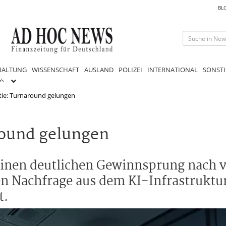
BL
HALTUNG
WISSENSCHAFT
AUSLAND
POLIZEI
INTERNATIONAL
SONSTI
GS
tie: Turnaround gelungen
round gelungen
 einen deutlichen Gewinnsprung nach 
ken Nachfrage aus dem KI-Infrastrukt
t.