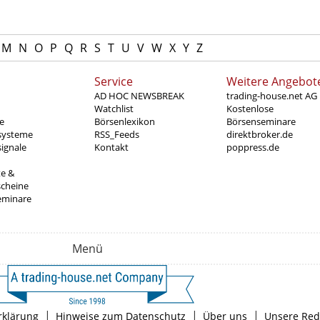
M
N
O
P
Q
R
S
T
U
V
W
X
Y
Z
Service
Weitere Angebot
AD HOC NEWSBREAK
trading-house.net AG
Watchlist
Kostenlose
e
Börsenlexikon
Börsenseminare
systeme
RSS_Feeds
direktbroker.de
ignale
Kontakt
poppress.de
te &
scheine
eminare
Menü
|
|
|
rklärung
Hinweise zum Datenschutz
Über uns
Unsere Red