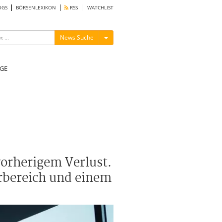
OGS
BÖRSENLEXIKON
RSS
WATCHLIST
Menü ein-/ausblenden
News Suche
GE
vorherigem Verlust.
urbereich und einem