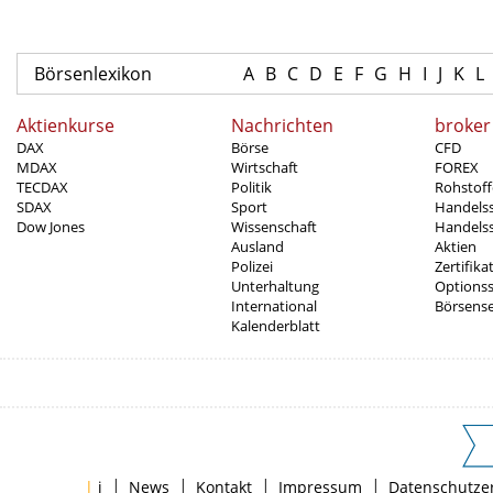
Börsenlexikon
A
B
C
D
E
F
G
H
I
J
K
L
Aktienkurse
Nachrichten
broker
DAX
Börse
CFD
MDAX
Wirtschaft
FOREX
TECDAX
Politik
Rohstoff
SDAX
Sport
Handels
Dow Jones
Wissenschaft
Handelss
Ausland
Aktien
Polizei
Zertifika
Unterhaltung
Options
International
Börsens
Kalenderblatt
|
|
|
|
|
i
News
Kontakt
Impressum
Datenschutze