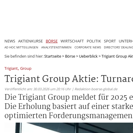
NEWS
AKTIENKURSE
BÖRSE
WIRTSCHAFT
POLITIK
SPORT
UNTER
AD HOC MITTEILUNGEN
ANALYSTENSTIMMEN
CORPORATE NEWS
DIRECTORS' DEALIN
Sie befinden sind hier:
Startseite
>
Börse
>
Ueberblick
>
Trigiant Group Ak
,
Trigiant
Group
Trigiant Group Aktie: Turna
Veröffentlicht am: 30.03.2026 um 20:16 Uhr | Redaktion boerse-global.de
Die Trigiant Group meldet für 2025
Die Erholung basiert auf einer star
optimierten Forderungsmanagemen