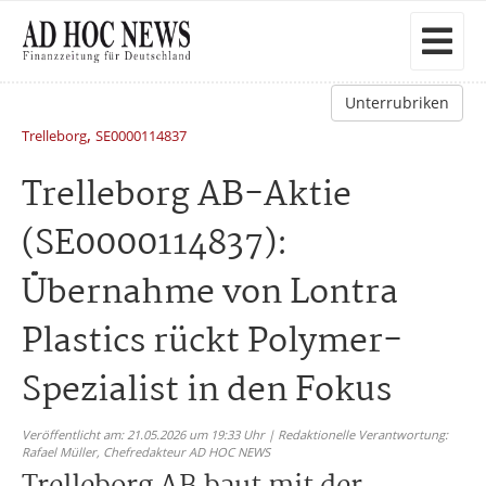
Unterrubriken
,
Trelleborg
SE0000114837
Trelleborg AB-Aktie
(SE0000114837):
Übernahme von Lontra
Plastics rückt Polymer-
Spezialist in den Fokus
Veröffentlicht am: 21.05.2026 um 19:33 Uhr | Redaktionelle Verantwortung:
Rafael Müller,
Chefredakteur AD HOC NEWS