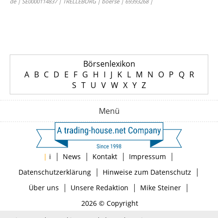
de | SE0000114837 | TRELLEBORG | boerse | 69393268 |
Börsenlexikon
A
B
C
D
E
F
G
H
I
J
K
L
M
N
O
P
Q
R
S
T
U
V
W
X
Y
Z
Menü
|
|
|
|
|
i
News
Kontakt
Impressum
|
|
Datenschutzerklärung
Hinweise zum Datenschutz
|
|
|
Über uns
Unsere Redaktion
Mike Steiner
2026 © Copyright