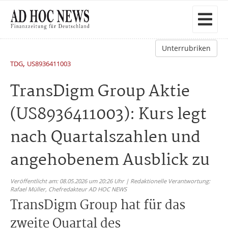
Unterrubriken
,
TDG
US8936411003
TransDigm Group Aktie
(US8936411003): Kurs legt
nach Quartalszahlen und
angehobenem Ausblick zu
Veröffentlicht am: 08.05.2026 um 20:26 Uhr | Redaktionelle Verantwortung:
Rafael Müller,
Chefredakteur AD HOC NEWS
TransDigm Group hat für das
zweite Quartal des