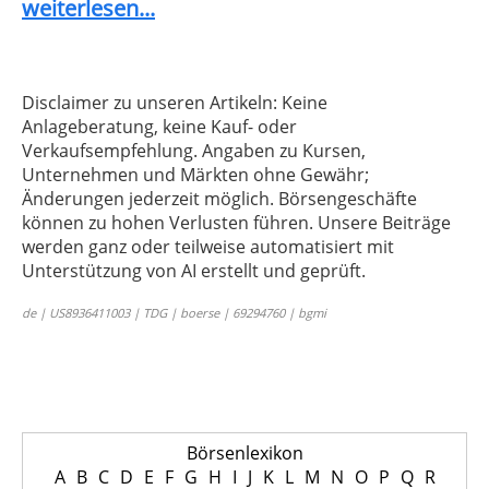
weiterlesen...
Disclaimer zu unseren Artikeln: Keine
Anlageberatung, keine Kauf- oder
Verkaufsempfehlung. Angaben zu Kursen,
Unternehmen und Märkten ohne Gewähr;
Änderungen jederzeit möglich. Börsengeschäfte
können zu hohen Verlusten führen. Unsere Beiträge
werden ganz oder teilweise automatisiert mit
Unterstützung von AI erstellt und geprüft.
de | US8936411003 | TDG | boerse | 69294760 | bgmi
Börsenlexikon
A
B
C
D
E
F
G
H
I
J
K
L
M
N
O
P
Q
R