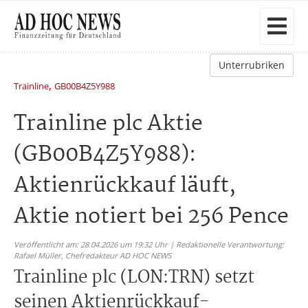
Unterrubriken
,
Trainline
GB00B4Z5Y988
Trainline plc Aktie
(GB00B4Z5Y988):
Aktienrückkauf läuft,
Aktie notiert bei 256 Pence
Veröffentlicht am: 28.04.2026 um 19:32 Uhr | Redaktionelle Verantwortung:
Rafael Müller,
Chefredakteur AD HOC NEWS
Trainline plc (LON:TRN) setzt
seinen Aktienrückkauf-