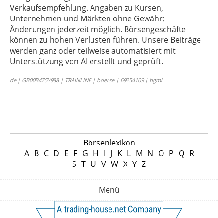
Verkaufsempfehlung. Angaben zu Kursen,
Unternehmen und Märkten ohne Gewähr;
Änderungen jederzeit möglich. Börsengeschäfte
können zu hohen Verlusten führen. Unsere Beiträge
werden ganz oder teilweise automatisiert mit
Unterstützung von AI erstellt und geprüft.
de | GB00B4Z5Y988 | TRAINLINE | boerse | 69254109 | bgmi
Börsenlexikon
A
B
C
D
E
F
G
H
I
J
K
L
M
N
O
P
Q
R
S
T
U
V
W
X
Y
Z
Menü