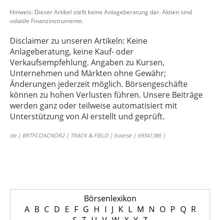
Hinweis: Dieser Artikel stellt keine Anlageberatung dar. Aktien sind
volatile Finanzinstrumente.
Disclaimer zu unseren Artikeln: Keine
Anlageberatung, keine Kauf- oder
Verkaufsempfehlung. Angaben zu Kursen,
Unternehmen und Märkten ohne Gewähr;
Änderungen jederzeit möglich. Börsengeschäfte
können zu hohen Verlusten führen. Unsere Beiträge
werden ganz oder teilweise automatisiert mit
Unterstützung von AI erstellt und geprüft.
de | BRTFCOACNOR2 | TRACK & FIELD | boerse | 69341386 |
Börsenlexikon
A
B
C
D
E
F
G
H
I
J
K
L
M
N
O
P
Q
R