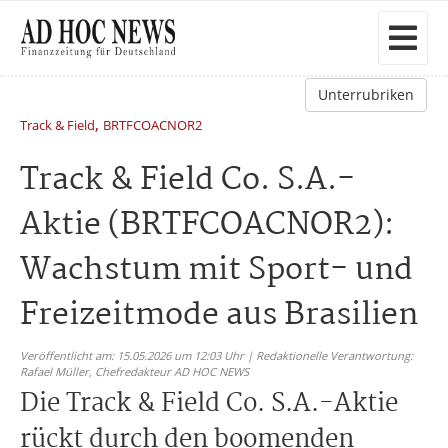
Unterrubriken
,
Track & Field
BRTFCOACNOR2
Track & Field Co. S.A.-
Aktie (BRTFCOACNOR2):
Wachstum mit Sport- und
Freizeitmode aus Brasilien
Veröffentlicht am: 15.05.2026 um 12:03 Uhr | Redaktionelle Verantwortung:
Rafael Müller,
Chefredakteur AD HOC NEWS
Die Track & Field Co. S.A.-Aktie
rückt durch den boomenden