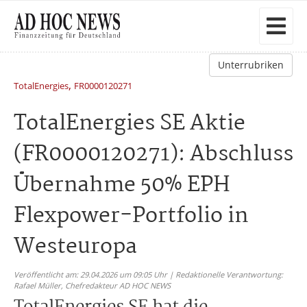
Unterrubriken
,
TotalEnergies
FR0000120271
TotalEnergies SE Aktie
(FR0000120271): Abschluss
Übernahme 50% EPH
Flexpower-Portfolio in
Westeuropa
Veröffentlicht am: 29.04.2026 um 09:05 Uhr | Redaktionelle Verantwortung:
Rafael Müller,
Chefredakteur AD HOC NEWS