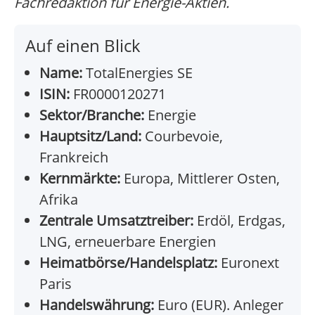
Fachredaktion für Energie-Aktien.
Auf einen Blick
Name:
TotalEnergies SE
ISIN:
FR0000120271
Sektor/Branche:
Energie
Hauptsitz/Land:
Courbevoie,
Frankreich
Kernmärkte:
Europa, Mittlerer Osten,
Afrika
Zentrale Umsatztreiber:
Erdöl, Erdgas,
LNG, erneuerbare Energien
Heimatbörse/Handelsplatz:
Euronext
Paris
Handelswährung:
Euro (EUR). Anleger