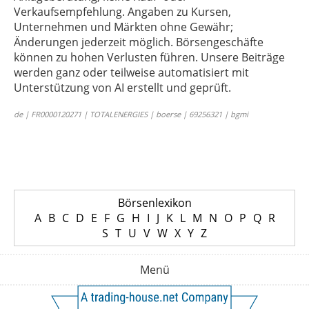
Verkaufsempfehlung. Angaben zu Kursen,
Unternehmen und Märkten ohne Gewähr;
Änderungen jederzeit möglich. Börsengeschäfte
können zu hohen Verlusten führen. Unsere Beiträge
werden ganz oder teilweise automatisiert mit
Unterstützung von AI erstellt und geprüft.
de | FR0000120271 | TOTALENERGIES | boerse | 69256321 | bgmi
Börsenlexikon
A
B
C
D
E
F
G
H
I
J
K
L
M
N
O
P
Q
R
S
T
U
V
W
X
Y
Z
Menü