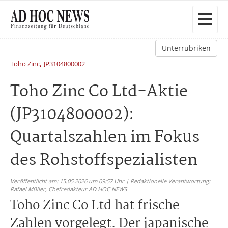
Unterrubriken
,
Toho Zinc
JP3104800002
Toho Zinc Co Ltd-Aktie
(JP3104800002):
Quartalszahlen im Fokus
des Rohstoffspezialisten
Veröffentlicht am: 15.05.2026 um 09:57 Uhr | Redaktionelle Verantwortung:
Rafael Müller,
Chefredakteur AD HOC NEWS
Toho Zinc Co Ltd hat frische
Zahlen vorgelegt. Der japanische