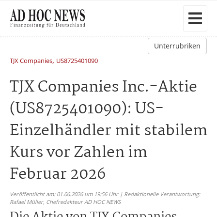
Unterrubriken
,
TJX Companies
US8725401090
TJX Companies Inc.-Aktie
(US8725401090): US-
Einzelhändler mit stabilem
Kurs vor Zahlen im
Februar 2026
Veröffentlicht am: 01.06.2026 um 19:56 Uhr | Redaktionelle Verantwortung:
Rafael Müller,
Chefredakteur AD HOC NEWS