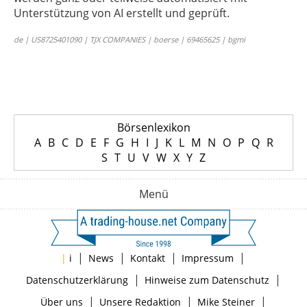
Unterstützung von AI erstellt und geprüft.
de | US8725401090 | TJX COMPANIES | boerse | 69465625 | bgmi
Börsenlexikon
A
B
C
D
E
F
G
H
I
J
K
L
M
N
O
P
Q
R
S
T
U
V
W
X
Y
Z
Menü
|
|
|
|
|
i
News
Kontakt
Impressum
|
|
Datenschutzerklärung
Hinweise zum Datenschutz
|
|
|
Über uns
Unsere Redaktion
Mike Steiner