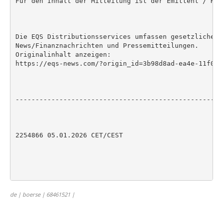
Für den Inhalt der Mitteilung ist der Emittent / Her
Die EQS Distributionsservices umfassen gesetzliche M
News/Finanznachrichten und Pressemitteilungen.

Originalinhalt anzeigen:

https://eqs-news.com/?origin_id=3b98d8ad-ea4e-11f0-b
----------------------------------------------------
2254866 05.01.2026 CET/CEST

de | boerse | 68461521 |