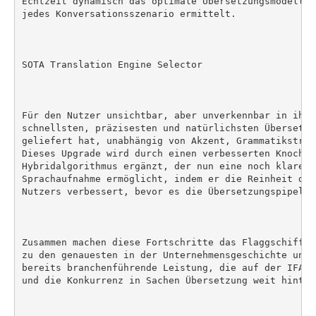
Echtzeit dynamisch das optimale Übersetzungsmodell f
jedes Konversationsszenario ermittelt.

SOTA Translation Engine Selector

Für den Nutzer unsichtbar, aber unverkennbar in ihre
schnellsten, präzisesten und natürlichsten Übersetzu
geliefert hat, unabhängig von Akzent, Grammatikstruk
Dieses Upgrade wird durch einen verbesserten Knochen
Hybridalgorithmus ergänzt, der nun eine noch klarere
Sprachaufnahme ermöglicht, indem er die Reinheit des
Nutzers verbessert, bevor es die Übersetzungspipeline
Zusammen machen diese Fortschritte das Flaggschiff W
zu den genauesten in der Unternehmensgeschichte und 
bereits branchenführende Leistung, die auf der IFA 2
und die Konkurrenz in Sachen Übersetzung weit hinter 