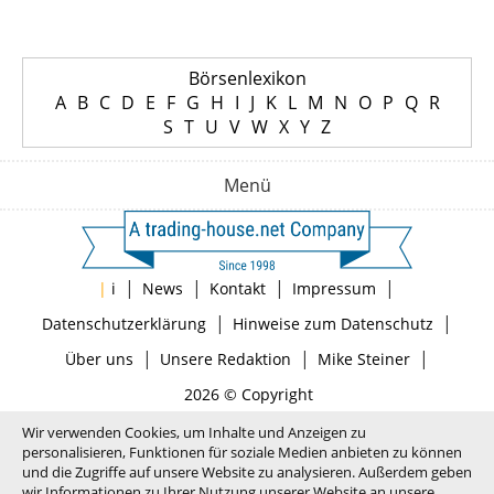
Börsenlexikon
A
B
C
D
E
F
G
H
I
J
K
L
M
N
O
P
Q
R
S
T
U
V
W
X
Y
Z
Menü
|
|
|
|
|
i
News
Kontakt
Impressum
|
|
Datenschutzerklärung
Hinweise zum Datenschutz
|
|
|
Über uns
Unsere Redaktion
Mike Steiner
2026 © Copyright
Wir verwenden Cookies, um Inhalte und Anzeigen zu
personalisieren, Funktionen für soziale Medien anbieten zu können
und die Zugriffe auf unsere Website zu analysieren. Außerdem geben
wir Informationen zu Ihrer Nutzung unserer Website an unsere