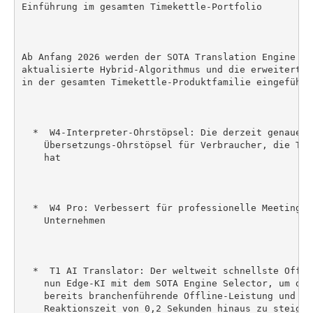
Einführung im gesamten Timekettle-Portfolio

Ab Anfang 2026 werden der SOTA Translation Engine Sel
aktualisierte Hybrid-Algorithmus und die erweiterten
in der gesamten Timekettle-Produktfamilie eingeführt,
  *  W4-Interpreter-Ohrstöpsel: Die derzeit genaueste
    Übersetzungs-Ohrstöpsel für Verbraucher, die Tim
    hat

  *  W4 Pro: Verbessert für professionelle Meetings 
    Unternehmen

  *  T1 AI Translator: Der weltweit schnellste Offli
    nun Edge-KI mit dem SOTA Engine Selector, um die
    bereits branchenführende Offline-Leistung und di
    Reaktionszeit von 0,2 Sekunden hinaus zu steigern