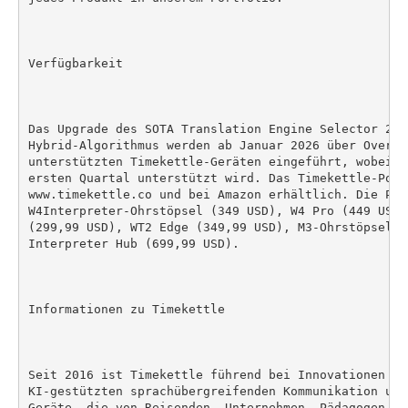
Verfügbarkeit

Das Upgrade des SOTA Translation Engine Selector 202
Hybrid-Algorithmus werden ab Januar 2026 über Over-t
unterstützten Timekettle-Geräten eingeführt, wobei d
ersten Quartal unterstützt wird. Das Timekettle-Port
www.timekettle.co und bei Amazon erhältlich. Die Prei
W4Interpreter-Ohrstöpsel (349 USD), W4 Pro (449 USD)
(299,99 USD), WT2 Edge (349,99 USD), M3-Ohrstöpsel (
Interpreter Hub (699,99 USD).

Informationen zu Timekettle

Seit 2016 ist Timekettle führend bei Innovationen im 
KI-gestützten sprachübergreifenden Kommunikation und
Geräte, die von Reisenden, Unternehmen, Pädagogen un