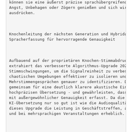
können sie eine äußerst präzise sprachübergreifende 
Angst, Unbehagen oder Zögern genießen und sich wirkl
ausdrücken.

Knochenleitung der nächsten Generation und Hybridalg
Spracherfassung für hervorragende Genauigkeit

Aufbauend auf der proprietären Knochen-Stimmabdruck-
extrahiert das verbesserte Algorithmus-Upgrade 2026 k
Stimmschwingungen, um die Signalreinheit zu verbesse
chaotischen Umgebungen effektiver zu isolieren und Sp
Mehrstimmengesprächen genauer zu identifizieren. Die
gemeinsam für eine deutlich klarere akustische Einga
hochpräzisen Übersetzung - und gewährleisten, dass d
mit außergewöhnlicher Genauigkeit erfasst. Da die Qua
KI-Übersetzung nur so gut ist wie die Audioqualität 
dieses Upgrade die Leistung in Geschäftstreffen, auf
und bei mehrsprachigen Veranstaltungen erheblich.
