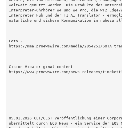
weltweit genutzt werden. Die Produkte des Unternehme
Interpreter-Ohrhörer W4 und W4 Pro, die WT2 Edge/W3-
Interpreter Hub und der T1 AI Translator - ermöglich
natürliche und sichere Kommunikation in nahezu allen
Foto -

https://mma.prnewswire.com/media/2854251/SOTA_transl
Cision View original content:

https://www.prnewswire.com/news-releases/timekettle-
----------------------------------------------------
05.01.2026 CET/CEST Veröffentlichung einer Corporate
übermittelt durch EQS News - ein Service der EQS Grou