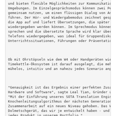
und bieten flexible Möglichkeiten zur Kommunikation 
Umgebungen. Im Einzelgesprächsmodus können zwei Pers
gemeinsam nutzen, um einen flüssigen Dialog von Ange
führen. Der Hör- und Wiedergabemodus zeichnet gespro
die App auf und liefert Übersetzungen, die später übe
wiedergegeben werden können. Im Sprechmodus können B
sprechen und die übersetzte Sprache wird klar über d
Telefons wiedergegeben, was ideal für Gruppendiskussi
Unterrichtssituationen, Führungen oder Präsentationen
Ob mit Ohrstöpseln wie dem W4 oder Handgeräten wie de
Timekettle-Ökosystem ist darauf ausgelegt, die mehrs
mühelos, intuitiv und an nahezu jedes Szenario anpas
"Genauigkeit ist das Ergebnis einer perfekten Zusamm
Hardware und Software", sagte Leal Tian, Gründer und
"Mit der Einführung unseres SOTA Translation Engine 
Knochenleitungsalgorithmus der nächsten Generation h
Zusammenarbeit auf ein neues Niveau gehoben. Das W4 
Dolmetschgerät, das wir je entwickelt haben - und di
jedes Produkt in unserem Portfolio."
