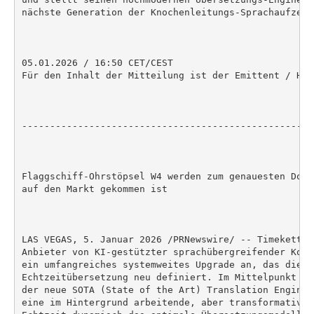
nächste Generation der Knochenleitungs-Sprachaufzeich
05.01.2026 / 16:50 CET/CEST

Für den Inhalt der Mitteilung ist der Emittent / Her
----------------------------------------------------
Flaggschiff-Ohrstöpsel W4 werden zum genauesten Dolm
auf den Markt gekommen ist

LAS VEGAS, 5. Januar 2026 /PRNewswire/ -- Timekettle
Anbieter von KI-gestützter sprachübergreifender Komm
ein umfangreiches systemweites Upgrade an, das die M
Echtzeitübersetzung neu definiert. Im Mittelpunkt di
der neue SOTA (State of the Art) Translation Engine 
eine im Hintergrund arbeitende, aber transformative 