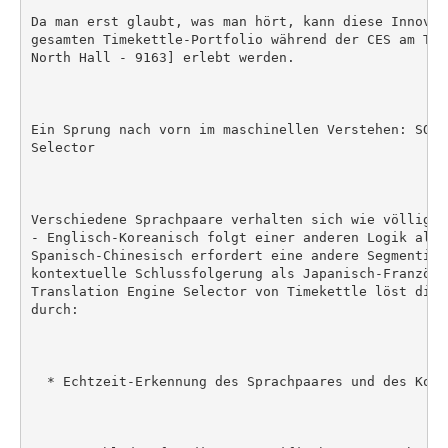
Da man erst glaubt, was man hört, kann diese Innovat
gesamten Timekettle-Portfolio während der CES am Tim
North Hall - 9163] erlebt werden.

Ein Sprung nach vorn im maschinellen Verstehen: SOTA
Selector

Verschiedene Sprachpaare verhalten sich wie völlig u
- Englisch-Koreanisch folgt einer anderen Logik als 
Spanisch-Chinesisch erfordert eine andere Segmentier
kontextuelle Schlussfolgerung als Japanisch-Französi
Translation Engine Selector von Timekettle löst dies
durch:

  * Echtzeit-Erkennung des Sprachpaares und des Konte