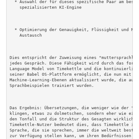
  * Auswahl der für dieses spezifische Paar am besten
    spezialisierten KI-Engine

  * Optimierung der Genauigkeit, Flüssigkeit und Nat
    Austausch

Dies entspricht der Zuweisung eines "muttersprachlic
jedes Gespräch. Diese Fähigkeit wird durch das forts
Language Model von Timekettle und die kontinuierlich
seiner Babel OS-Plattform ermöglicht, die nun mit neu
Machine-Learning-Ebenen aktualisiert wurde, die auf 
Sprachbeispielen trainiert wurden.

Das Ergebnis: Übersetzungen, die weniger wie der "Ve
klingen, etwas zu dolmetschen, sondern eher wie ein 
den Tonfall und die Struktur des Gesagten wirklich ve
Timekettle-Nutzer bedeutet dies, dass Timekettle ihn
Sprache, die sie sprechen, immer die weltweit besten
zur Verfügung stellen kann, um ihren Bedürfnissen ge