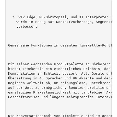
  *  WT2 Edge, M3-Ohrstöpsel, und X1 Interpreter Hub
    wurde in Bezug auf Kontextvorhersage, Segmentier
    verbessert

Gemeinsame Funktionen im gesamten Timekettle-Portfoli
Mit seiner wachsenden Produktpalette an Ohrhörern un
bietet Timekettle ein einheitliches Erlebnis, das au
Kommunikation in Echtzeit basiert. Alle Geräte unter
Übersetzung in 43 Sprachen und 96 Akzente und decken
Regionen weltweit ab, um reibungslose, unterbrechung
auf der Welt zu ermöglichen. Benutzer profitieren au
ganztägigen Praxistauglichkeit mit langlebiger Akkul
Geschäftsreisen und längere mehrsprachige Interaktio
Die Konversationsmodi von Timekettle sind im gesamte